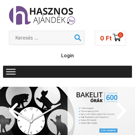
0
0
Ft
Login