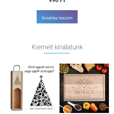
990
Ft
Kosárba teszem
Kiemelt kínálatunk