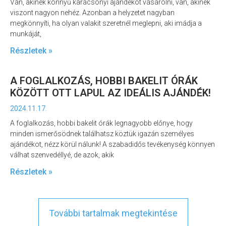
Van, akinek könnyű karácsonyi ajándékot vásárolni, van, akinek
viszont nagyon nehéz. Azonban a helyzetet nagyban
megkönnyíti, ha olyan valakit szeretnél meglepni, aki imádja a
munkáját,
Részletek »
A FOGLALKOZÁS, HOBBI BAKELIT ÓRÁK
KÖZÖTT OTT LAPUL AZ IDEÁLIS AJÁNDÉK!
2024.11.17.
A foglalkozás, hobbi bakelit órák legnagyobb előnye, hogy
minden ismerősödnek találhatsz köztük igazán személyes
ajándékot, nézz körül nálunk! A szabadidős tevékenység könnyen
válhat szenvedéllyé, de azok, akik
Részletek »
További tartalmak megtekintése