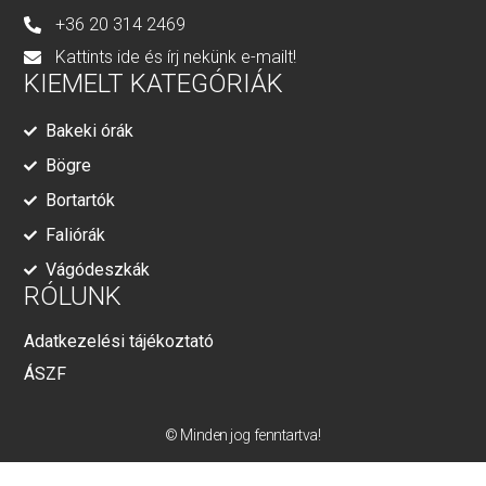
+36 20 314 2469
Kattints ide és írj nekünk e-mailt!
KIEMELT KATEGÓRIÁK
Bakeki órák
Bögre
Bortartók
Faliórák
Vágódeszkák
RÓLUNK
Adatkezelési tájékoztató
ÁSZF
© Minden jog fenntartva!