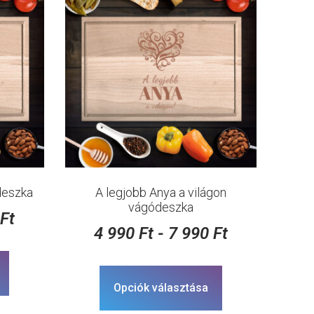
deszka
A legjobb Anya a világon
vágódeszka
0
Ft
4 990
Ft
-
7 990
Ft
Opciók választása