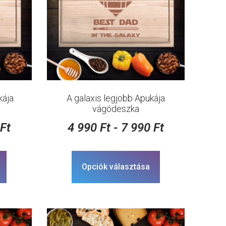
kája
A galaxis legjobb Apukája
vágódeszka
0
Ft
4 990
Ft
-
7 990
Ft
Opciók választása