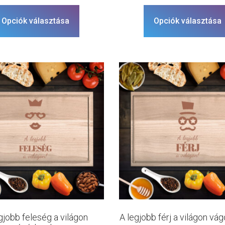
Opciók választása
Opciók választása
gjobb feleség a világon
A legjobb férj a világon vá