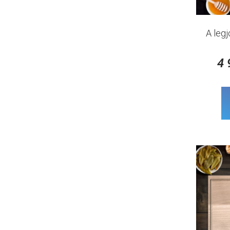
A leg
4