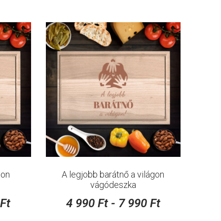
gon
A legjobb barátnő a világon
vágódeszka
0
Ft
4 990
Ft
-
7 990
Ft