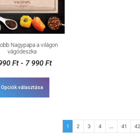
jobb Nagypapa a világon
vágódeszka
 990
Ft
-
7 990
Ft
Opciók választása
1
2
3
4
…
41
4