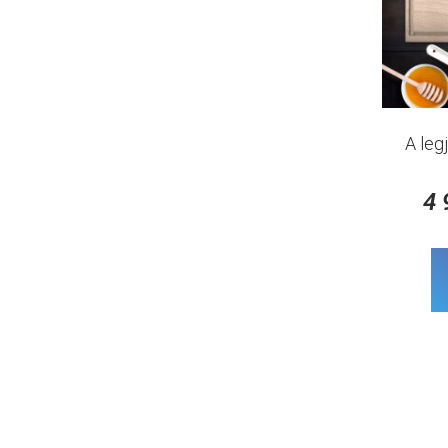
A leg
4