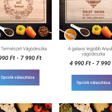
 Természet Vágódeszka
A galaxis legjobb Anyu
vágódeszka
 990
Ft
-
7 990
Ft
4 990
Ft
-
7 99
Opciók választása
Opciók választása