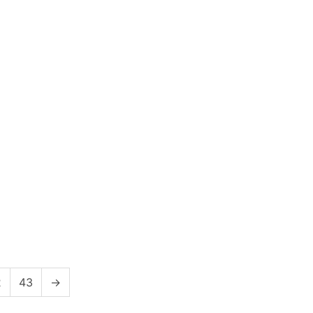
2
43
→