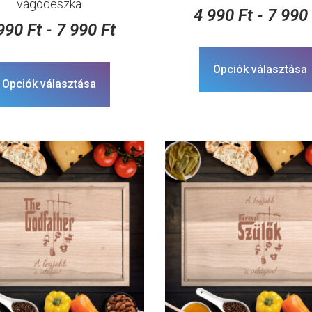
vágódeszka
4 990
Ft
-
7 99
 990
Ft
-
7 990
Ft
Opciók választása
Opciók választása