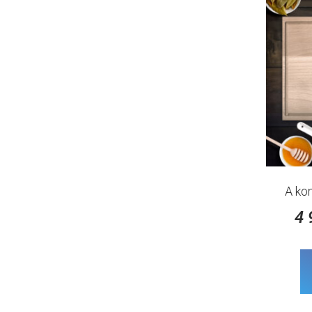
A ko
4