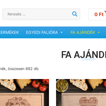
0
Ft
TERMÉKEK
EGYEDI FALIÓRA
FA AJÁNDÉK
FA AJÁND
mék, összesen 682 db