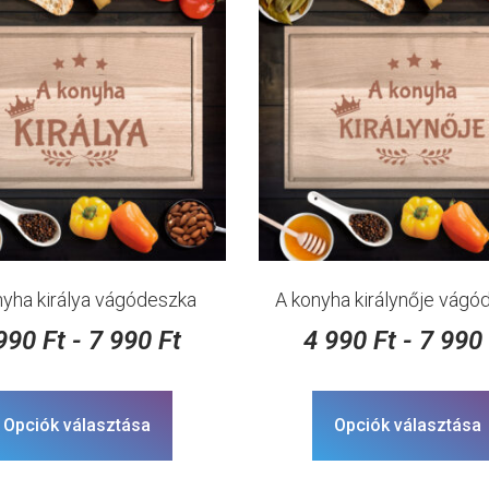
nyha királya vágódeszka
A konyha királynője vágó
 990
Ft
-
7 990
Ft
4 990
Ft
-
7 99
Opciók választása
Opciók választása