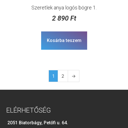
Szeretlek anya logós bögre 1.
2 890
Ft
Kosárba teszem
1
2
→
ELÉRHETŐSÉG
2051 Biatorbágy, Petőfi u. 64.