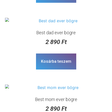
Best dad ever bögre
2 890
Ft
Kosárba teszem
Best mom ever bögre
2 890
Ft