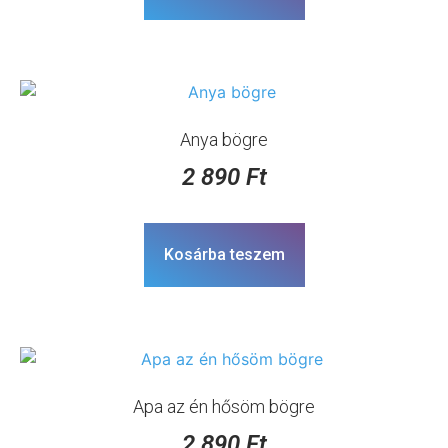
Anya bögre
2 890
Ft
Kosárba teszem
Apa az én hősöm bögre
2 890
Ft