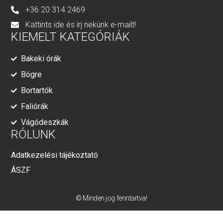
+36 20 314 2469
Kattints ide és írj nekünk e-mailt!
KIEMELT KATEGÓRIÁK
Bakeki órák
Bögre
Bortartók
Faliórák
Vágódeszkák
RÓLUNK
Adatkezelési tájékoztató
ÁSZF
© Minden jog fenntartva!