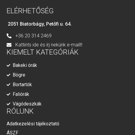
ELÉRHETŐSÉG
2051 Biatorbágy, Petőfi u. 64.
+36 20 314 2469
Kattints ide és írj nekünk e-mailt!
KIEMELT KATEGÓRIÁK
Bakeki órák
Bögre
Bortartók
Faliórák
Vágódeszkák
RÓLUNK
Adatkezelési tájékoztató
ÁSZF