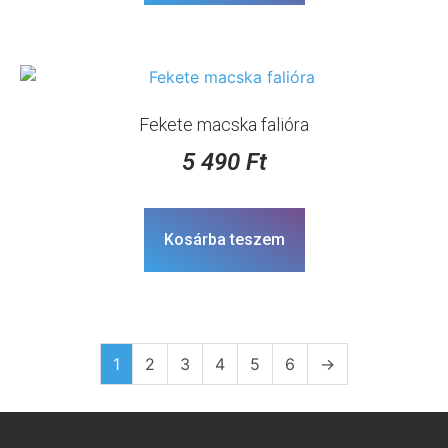
Fekete macska falióra
5 490
Ft
Kosárba teszem
1
2
3
4
5
6
→