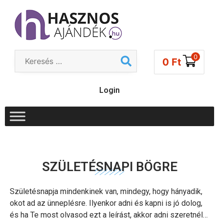
0
0
Ft
Login
SZÜLETÉSNAPI BÖGRE
Születésnapja mindenkinek van, mindegy, hogy hányadik,
okot ad az ünneplésre. Ilyenkor adni és kapni is jó dolog,
és ha Te most olvasod ezt a leírást, akkor adni szeretnél…