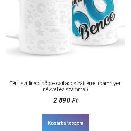
Férfi szülinapi bögre csillagos háttérrel (bármilyen
névvel és számmal)
2 890
Ft
Kosárba teszem