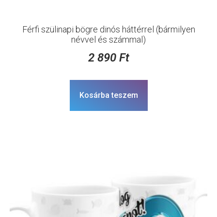
Férfi szülinapi bögre dinós háttérrel (bármilyen
névvel és számmal)
2 890
Ft
Kosárba teszem