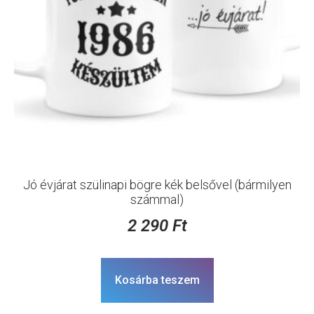
Jó évjárat szülinapi bögre kék belsővel (bármilyen
számmal)
2 290
Ft
Kosárba teszem