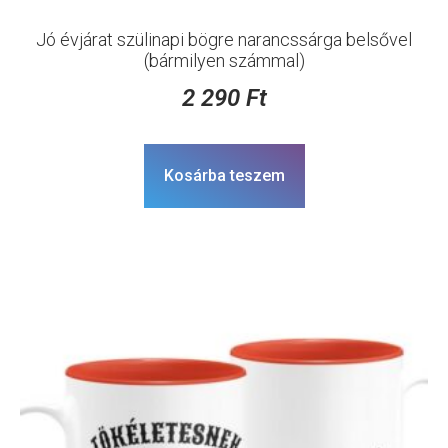
Jó évjárat szülinapi bögre narancssárga belsővel
(bármilyen számmal)
2 290
Ft
Kosárba teszem