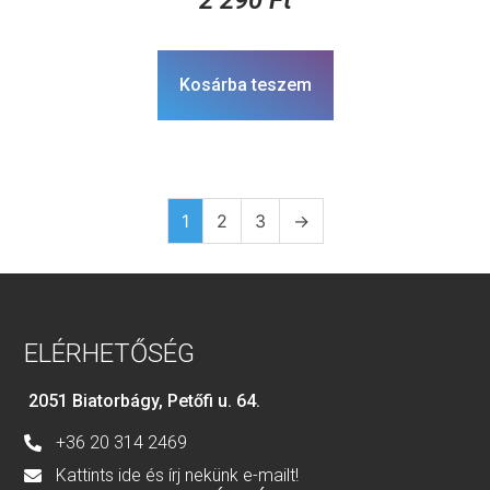
2 290
Ft
Kosárba teszem
1
2
3
→
ELÉRHETŐSÉG
2051 Biatorbágy, Petőfi u. 64.
+36 20 314 2469
Kattints ide és írj nekünk e-mailt!