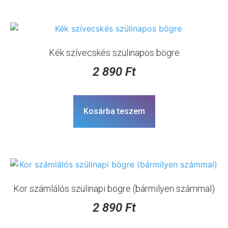
Kék szívecskés szülinapos bögre
2 890
Ft
Kosárba teszem
Kor számlálós szülinapi bögre (bármilyen számmal)
2 890
Ft