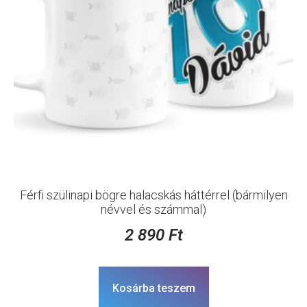
Férfi szülinapi bögre halacskás háttérrel (bármilyen
névvel és számmal)
2 890
Ft
Kosárba teszem