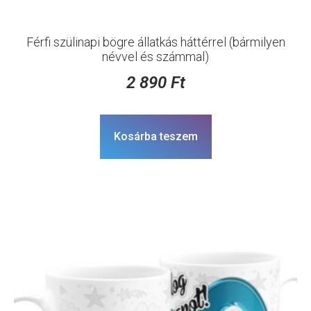
Férfi szülinapi bögre állatkás háttérrel (bármilyen
névvel és számmal)
2 890
Ft
Kosárba teszem