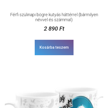
Férfi szülinapi bögre kutyás háttérrel (bármilyen
névvel és számmal)
2 890
Ft
Kosárba teszem