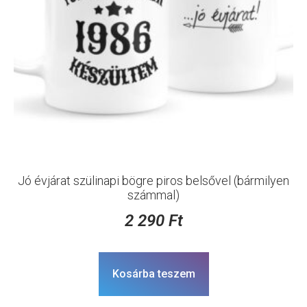
Jó évjárat szülinapi bögre piros belsővel (bármilyen
számmal)
2 290
Ft
Kosárba teszem