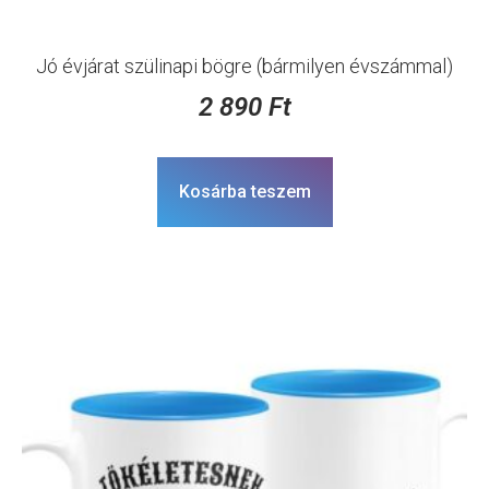
Jó évjárat szülinapi bögre (bármilyen évszámmal)
2 890
Ft
Kosárba teszem