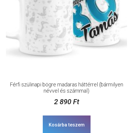
Férfi szülinapi bögre madaras háttérrel (bármilyen
névvel és számmal)
2 890
Ft
Kosárba teszem