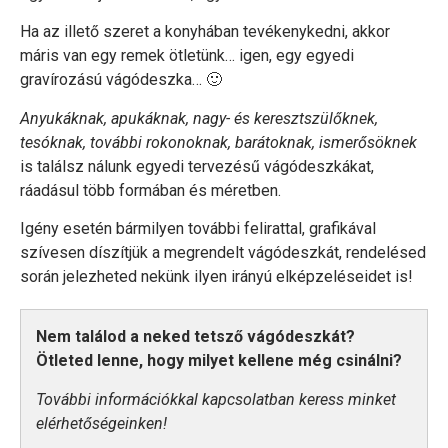
Ha az illető szeret a konyhában tevékenykedni, akkor
máris van egy remek ötletünk… igen, egy egyedi
gravírozású vágódeszka… 🙂
Anyukáknak, apukáknak, nagy- és keresztszülőknek,
tesóknak, további rokonoknak, barátoknak, ismerősöknek
is találsz nálunk egyedi tervezésű vágódeszkákat,
ráadásul több formában és méretben.
Igény esetén bármilyen további felirattal, grafikával
szívesen díszítjük a megrendelt vágódeszkát, rendelésed
során jelezheted nekünk ilyen irányú elképzeléseidet is!
Nem találod a neked tetsző vágódeszkát?
Ötleted lenne, hogy milyet kellene még csinálni?
További információkkal kapcsolatban keress minket
elérhetőségeinken!