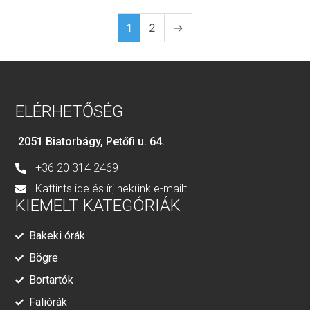
1
2
→
ELÉRHETŐSÉG
2051 Biatorbágy, Petőfi u. 64.
+36 20 314 2469
Kattints ide és írj nekünk e-mailt!
KIEMELT KATEGÓRIÁK
Bakeki órák
Bögre
Bortartók
Faliórák