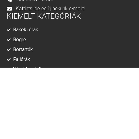
Kattints ide és írj nekünk e-mailt!
KIEMELT KATEGÓRIÁK
Bakeki órák
Bögre
Bortartók
Faliórák
Vágódeszkák
RÓLUNK
Adatkezelési tájékoztató
ÁSZF
© Minden jog fenntartva!