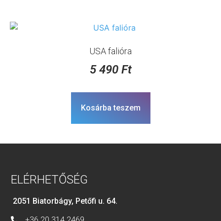
USA falióra
5 490
Ft
Kosárba teszem
ELÉRHETŐSÉG
2051 Biatorbágy, Petőfi u. 64.
+36 20 314 2469