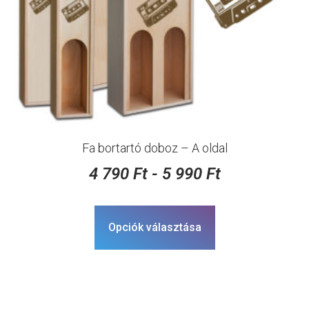
Fa bortartó doboz – A oldal
4 790
Ft
-
5 990
Ft
Opciók választása