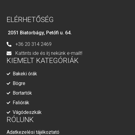
ELÉRHETŐSÉG
2051 Biatorbágy, Petőfi u. 64.
+36 20 314 2469
Kattints ide és írj nekünk e-mailt!
KIEMELT KATEGÓRIÁK
Bakeki órák
Bögre
Bortartók
Faliórák
Vágódeszkák
RÓLUNK
Adatkezelési tájékoztató