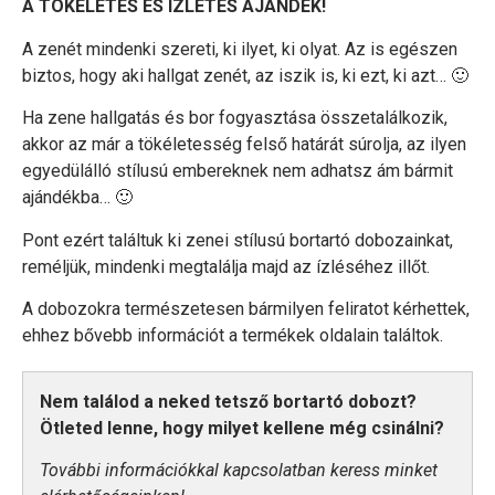
A TÖKÉLETES ÉS ÍZLETES AJÁNDÉK!
A zenét mindenki szereti, ki ilyet, ki olyat. Az is egészen
biztos, hogy aki hallgat zenét, az iszik is, ki ezt, ki azt… 🙂
Ha zene hallgatás és bor fogyasztása összetalálkozik,
akkor az már a tökéletesség felső határát súrolja, az ilyen
egyedülálló stílusú embereknek nem adhatsz ám bármit
ajándékba… 🙂
Pont ezért találtuk ki zenei stílusú bortartó dobozainkat,
reméljük, mindenki megtalálja majd az ízléséhez illőt.
A dobozokra természetesen bármilyen feliratot kérhettek,
ehhez bővebb információt a termékek oldalain találtok.
Nem találod a neked tetsző bortartó dobozt?
Ötleted lenne, hogy milyet kellene még csinálni?
További információkkal kapcsolatban keress minket