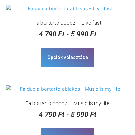
Fa bortartó doboz – Live fast
4 790
Ft
-
5 990
Ft
Opciók választása
Fa bortartó doboz – Music is my life
4 790
Ft
-
5 990
Ft