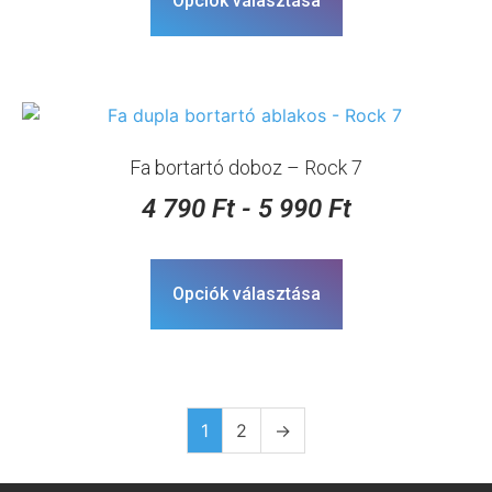
Opciók választása
Fa bortartó doboz – Rock 7
4 790
Ft
-
5 990
Ft
Opciók választása
1
2
→