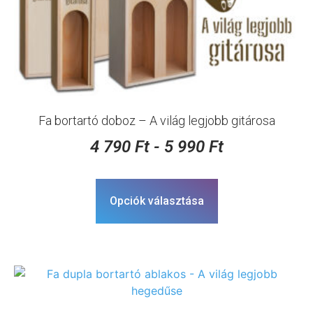
Fa bortartó doboz – A világ legjobb gitárosa
4 790
Ft
-
5 990
Ft
Opciók választása