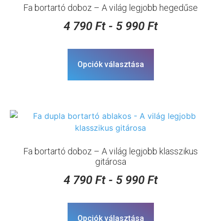
Fa bortartó doboz – A világ legjobb hegedűse
4 790
Ft
-
5 990
Ft
Opciók választása
Fa bortartó doboz – A világ legjobb klasszikus
gitárosa
4 790
Ft
-
5 990
Ft
Opciók választása