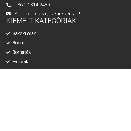
+36 20 314 2469
Kattints ide és írj nekünk e-mailt!
KIEMELT KATEGÓRIÁK
Bakeki órák
Bögre
Bortartók
Faliórák
Vágódeszkák
RÓLUNK
Adatkezelési tájékoztató
ÁSZF
© Minden jog fenntartva!