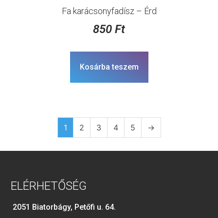
Fa karácsonyfadísz – Érd
850
Ft
Kosárba teszem
1
2
3
4
5
→
ELÉRHETŐSÉG
2051 Biatorbágy, Petőfi u. 64.