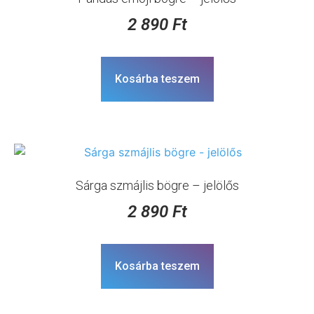
2 890
Ft
Kosárba teszem
Sárga szmájlis bögre – jelölős
2 890
Ft
Kosárba teszem