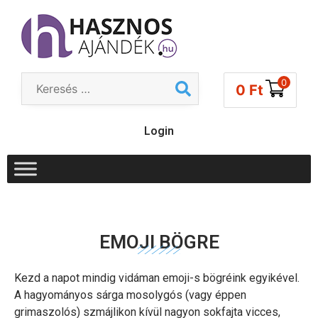
0
0
Ft
Login
EMOJI BÖGRE
Kezd a napot mindig vidáman emoji-s bögréink egyikével.
A hagyományos sárga mosolygós (vagy éppen
grimaszolós) szmájlikon kívül nagyon sokfajta vicces,