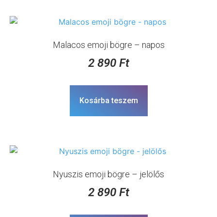
Malacos emoji bögre – napos
2 890
Ft
Kosárba teszem
Nyuszis emoji bögre – jelölős
2 890
Ft