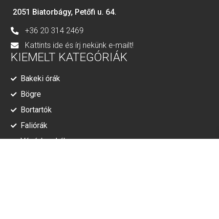
2051 Biatorbágy, Petőfi u. 64.
+36 20 314 2469
Kattints ide és írj nekünk e-mailt!
KIEMELT KATEGÓRIÁK
Bakeki órák
Bögre
Bortartók
Faliórák
Vágódeszkák
RÓLUNK
Adatkezelési tájékoztató
ÁSZF
© Minden jog fenntartva!