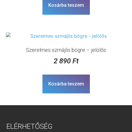
Kosárba teszem
Szerelmes szmájlis bögre – jelölős
2 890
Ft
Kosárba teszem
ELÉRHETŐSÉG