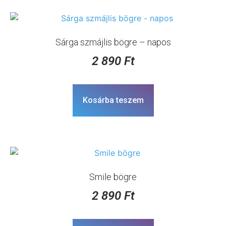
Sárga szmájlis bögre – napos
2 890
Ft
Kosárba teszem
Smile bögre
2 890
Ft