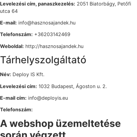
Levelezési cím, panaszkezelés:
2051 Biatorbágy, Petőfi
utca 64
E-mail:
info@hasznosajandek.hu
Telefonszám:
+36203142469
Weboldal:
http://hasznosajandek.hu
Tárhelyszolgáltató
Név:
Deploy IS Kft.
Levelezési cím:
1032 Budapest, Ágoston u. 2.
E-mail cím:
info@deployis.eu
Telefonszám:
A webshop üzemeltetése
során végzett