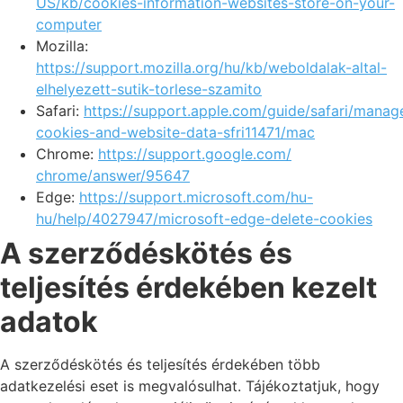
US/kb/cookies-information-websites-store-on-your-
computer
Mozilla:
https://support.mozilla.org/hu/kb/weboldalak-altal-
elhelyezett-sutik-torlese-szamito
Safari:
https://support.apple.com/guide/safari/manag
cookies-and-website-data-sfri11471/mac
Chrome:
https://support.google.com/
chrome/answer/95647
Edge:
https://support.microsoft.com/hu-
hu/help/4027947/microsoft-edge-delete-cookies
A szerződéskötés és
teljesítés érdekében kezelt
adatok
A szerződéskötés és teljesítés érdekében több
adatkezelési eset is megvalósulhat. Tájékoztatjuk, hogy