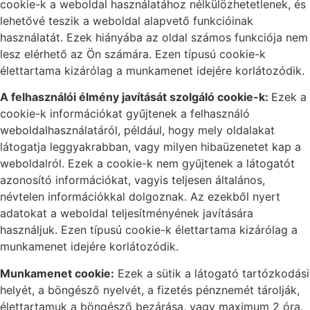
cookie-k a weboldal használatához nélkülözhetetlenek, és
lehetővé teszik a weboldal alapvető funkcióinak
használatát. Ezek hiányába az oldal számos funkciója nem
lesz elérhető az Ön számára. Ezen típusú cookie-k
élettartama kizárólag a munkamenet idejére korlátozódik.
A felhasználói élmény javítását szolgáló cookie-k:
Ezek a
cookie-k információkat gyűjtenek a felhasználó
weboldalhasználatáról, például, hogy mely oldalakat
látogatja leggyakrabban, vagy milyen hibaüzenetet kap a
weboldalról. Ezek a cookie-k nem gyűjtenek a látogatót
azonosító információkat, vagyis teljesen általános,
névtelen információkkal dolgoznak. Az ezekből nyert
adatokat a weboldal teljesítményének javítására
használjuk. Ezen típusú cookie-k élettartama kizárólag a
munkamenet idejére korlátozódik.
Munkamenet cookie:
Ezek a sütik a látogató tartózkodási
helyét, a böngésző nyelvét, a fizetés pénznemét tárolják,
élettartamuk a böngésző bezárása, vagy maximum 2 óra.