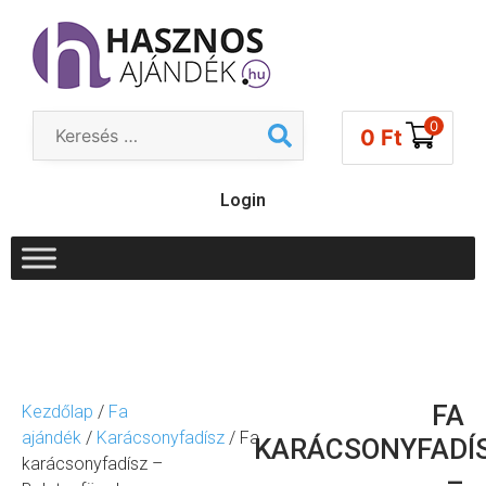
0
0
Ft
Login
FA
Kezdőlap
/
Fa
ajándék
/
Karácsonyfadísz
/ Fa
KARÁCSONYFADÍ
karácsonyfadísz –
–