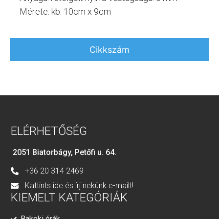
Mérete: kb. 10cm x 9cm
Cikkszám
ELÉRHETŐSÉG
2051 Biatorbágy, Petőfi u. 64.
+36 20 314 2469
Kattints ide és írj nekünk e-mailt!
KIEMELT KATEGÓRIÁK
Bakeki órák