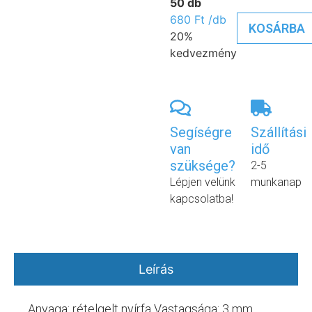
50 db
680
Ft
/db
KOSÁRBA
20%
kedvezmény
Segíségre
Szállítási
van
idő
szüksége?
2-5
Lépjen velünk
munkanap
kapcsolatba!
Leírás
Anyaga: rételgelt nyírfa Vastagsága: 3 mm