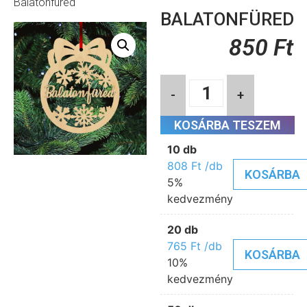
Balatonfüred
BALATONFÜRED
850
Ft
-
+
KOSÁRBA TESZEM
10 db
808
Ft
/db
KOSÁRBA
5%
kedvezmény
20 db
765
Ft
/db
KOSÁRBA
10%
kedvezmény