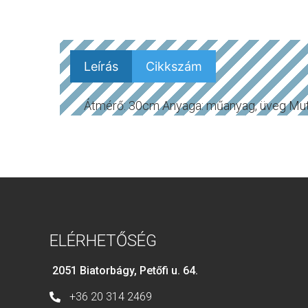
Leírás
Cikkszám
Átmérő: 30cm Anyaga: műanyag, üveg Mut
ELÉRHETŐSÉG
2051 Biatorbágy, Petőfi u. 64.
+36 20 314 2469