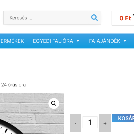
0
Ft
TERMÉKEK
EGYEDI FALIÓRA
FA AJÁNDÉK
 24 órás óra
KOSÁ
-
+