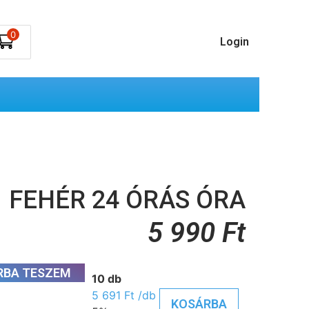
0
Login
FEHÉR 24 ÓRÁS ÓRA
5 990
Ft
RBA TESZEM
10 db
5 691
Ft
/db
KOSÁRBA