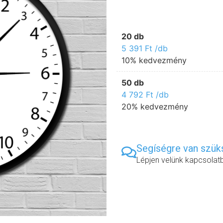
20 db
5 391
Ft
/db
10% kedvezmény
50 db
4 792
Ft
/db
20% kedvezmény
Segíségre van szü
Lépjen velünk kapcsolat