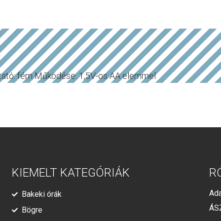
ató: fém Működése: 1,5V-os AA elemmel
KIEMELT KATEGÓRIÁK
R
Ada
Bakeki órák
ÁS
Bögre