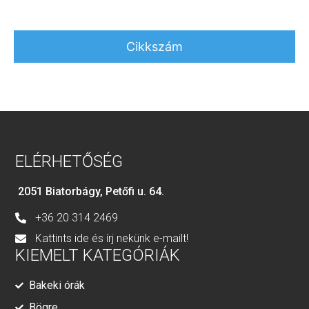
Cikkszám
ELÉRHETŐSÉG
2051 Biatorbágy, Petőfi u. 64.
+36 20 314 2469
Kattints ide és írj nekünk e-mailt!
KIEMELT KATEGÓRIÁK
Bakeki órák
Bögre