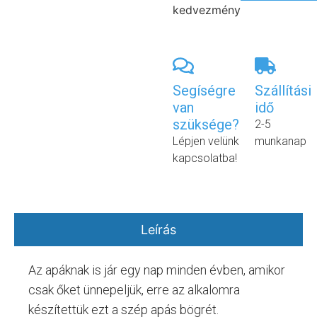
kedvezmény
Segíségre
Szállítási
van
idő
szüksége?
2-5
Lépjen velünk
munkanap
kapcsolatba!
Leírás
Az apáknak is jár egy nap minden évben, amikor
csak őket ünnepeljük, erre az alkalomra
készítettük ezt a szép apás bögrét.