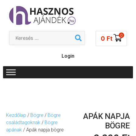
0
0
Ft
Login
APÁK NAPJA
Kezdőlap
/
Bögre
/
Bögre
családtagoknak
/
Bögre
BÖGRE
apának
/ Apák napja bögre