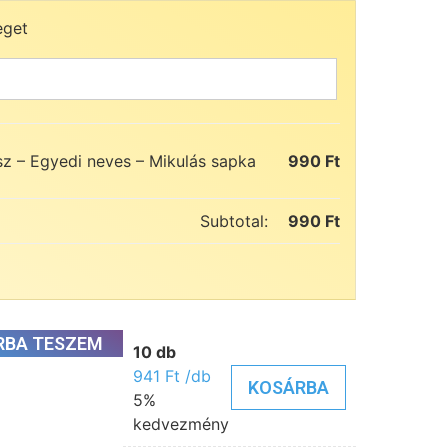
eget
z – Egyedi neves – Mikulás sapka
990
Ft
Subtotal:
990
Ft
RBA TESZEM
10 db
941
Ft
/db
KOSÁRBA
5%
kedvezmény