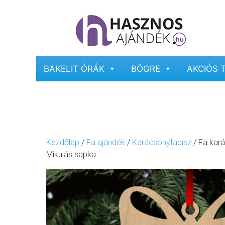
BAKELIT ÓRÁK
BÖGRE
AKCIÓS 
Kezdőlap
/
Fa ajándék
/
Karácsonyfadísz
/ Fa kar
Mikulás sapka