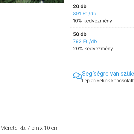
20 db
891
Ft
/db
10% kedvezmény
50 db
792
Ft
/db
20% kedvezmény
Segíségre van szü
Lépjen velünk kapcsolat
 Mérete: kb. 7 cm x 10 cm