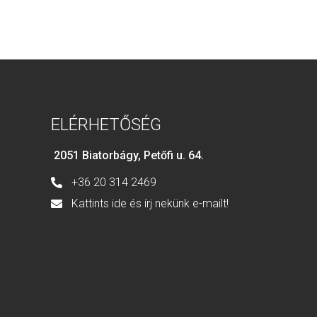
ELÉRHETŐSÉG
2051 Biatorbágy, Petőfi u. 64.
+36 20 314 2469
Kattints ide és írj nekünk e-mailt!