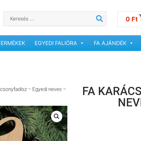
0
Ft
TERMÉKEK
EGYEDI FALIÓRA
FA AJÁNDÉK
FA KARÁCS
ácsonyfadísz – Egyedi neves –
NEV