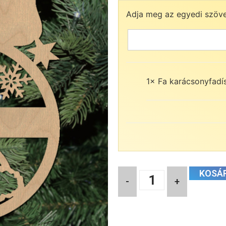
Adja meg az egyedi szöv
1×
Fa karácsonyfadís
KOSÁ
-
+