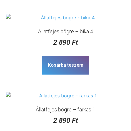
Állatfejes bögre – bika 4
2 890
Ft
Kosárba teszem
Állatfejes bögre – farkas 1
2 890
Ft