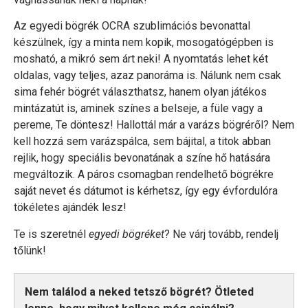
Az egyedi bögrék OCRA szublimációs bevonattal
készülnek, így a minta nem kopik, mosogatógépben is
mosható, a mikró sem árt neki! A nyomtatás lehet két
oldalas, vagy teljes, azaz panoráma is. Nálunk nem csak
sima fehér bögrét választhatsz, hanem olyan játékos
mintázatút is, aminek színes a belseje, a füle vagy a
pereme, Te döntesz! Hallottál már a varázs bögréről? Nem
kell hozzá sem varázspálca, sem bájital, a titok abban
rejlik, hogy speciális bevonatának a színe hő hatására
megváltozik. A páros csomagban rendelhető bögrékre
saját nevet és dátumot is kérhetsz, így egy évfordulóra
tökéletes ajándék lesz!
Te is szeretnél
egyedi bögréket
? Ne várj tovább, rendelj
tőlünk!
Nem találod a neked tetsző bögrét? Ötleted