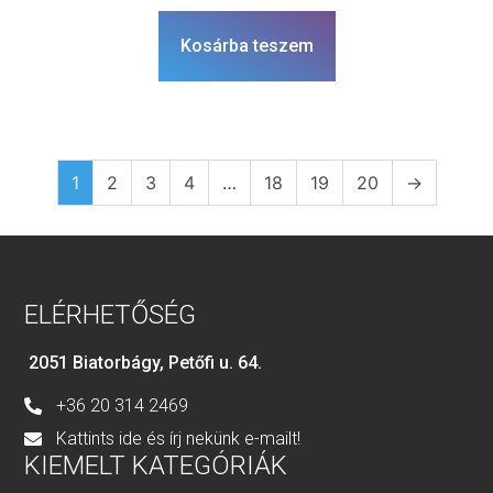
Kosárba teszem
1
2
3
4
…
18
19
20
→
ELÉRHETŐSÉG
2051 Biatorbágy, Petőfi u. 64.
+36 20 314 2469
Kattints ide és írj nekünk e-mailt!
KIEMELT KATEGÓRIÁK