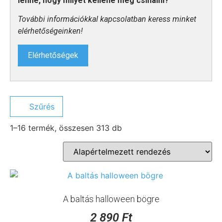
lenne, hogy milyet kellene még csinálni?
További információkkal kapcsolatban keress minket
elérhetőségeinken!
Elérhetőségek
Szűrés
1–16 termék, összesen 313 db
A baltás halloween bögre
2 890
Ft