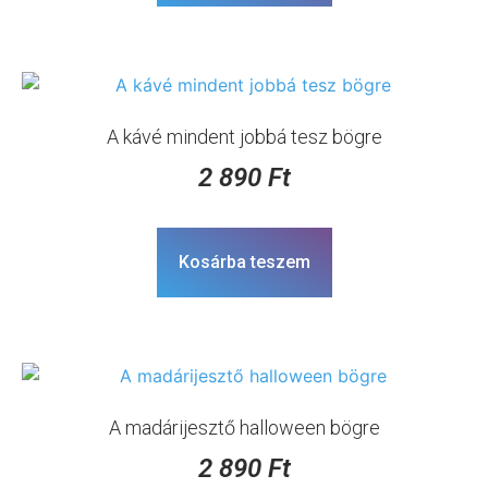
A kávé mindent jobbá tesz bögre
2 890
Ft
Kosárba teszem
A madárijesztő halloween bögre
2 890
Ft