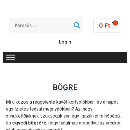
0
0
Ft
Login
BÖGRE
Mi a közös a reggelente kávét kortyolókban, és a napot
egy ízletes teával megnyitókban? Az, hogy
mindkettőjüknek szükségük van egy igazán jó minőségű,
és
egyedi bögrére
, hogy hatalmas mosollyal az arcukon
vághassanak neki a napnak!