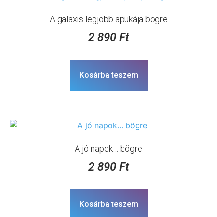
A galaxis legjobb apukája bögre
2 890
Ft
Kosárba teszem
A jó napok… bögre
2 890
Ft
Kosárba teszem