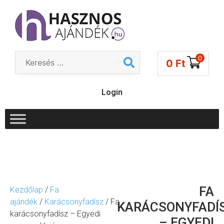
0
0
Ft
Login
FA
Kezdőlap
/
Fa
ajándék
/
Karácsonyfadísz
/ Fa
KARÁCSONYFADÍ
karácsonyfadísz – Egyedi
– EGYEDI