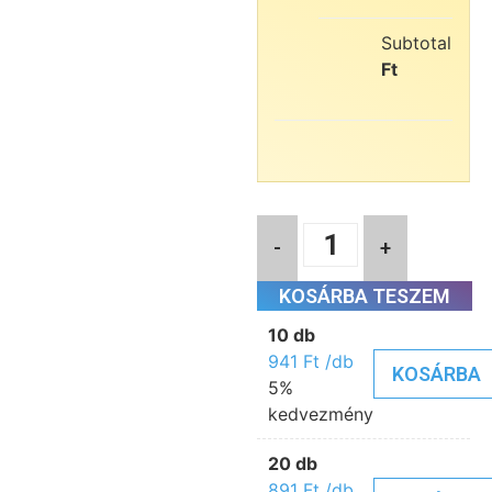
Subtotal:
9
Ft
-
+
KOSÁRBA TESZEM
10 db
941
Ft
/db
KOSÁRBA
5%
kedvezmény
20 db
891
Ft
/db