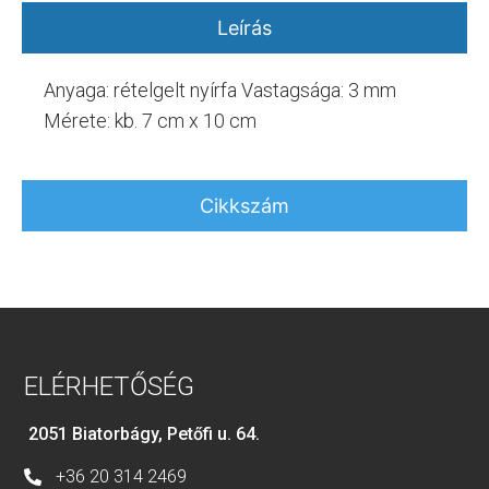
Leírás
Anyaga: rételgelt nyírfa Vastagsága: 3 mm
Mérete: kb. 7 cm x 10 cm
Cikkszám
ELÉRHETŐSÉG
2051 Biatorbágy, Petőfi u. 64.
+36 20 314 2469