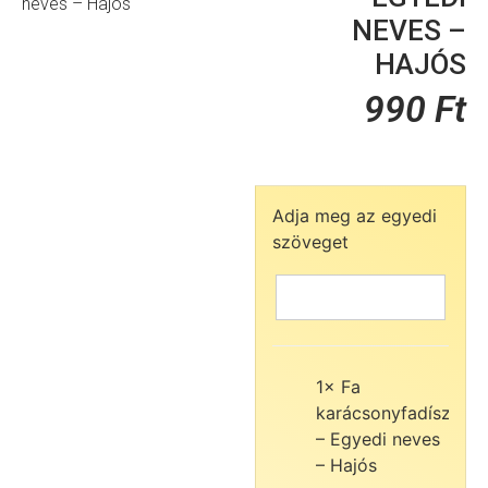
neves – Hajós
NEVES –
HAJÓS
990
Ft
Adja meg az egyedi
szöveget
1×
Fa
990
karácsonyfadísz
Ft
– Egyedi neves
– Hajós