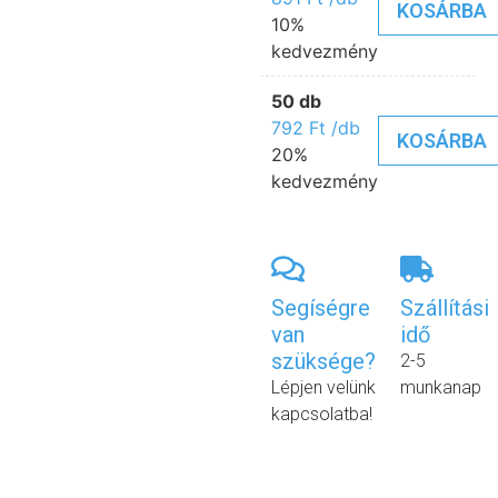
KOSÁRBA
10%
kedvezmény
50 db
792
Ft
/db
KOSÁRBA
20%
kedvezmény
Segíségre
Szállítási
van
idő
szüksége?
2-5
Lépjen velünk
munkanap
kapcsolatba!