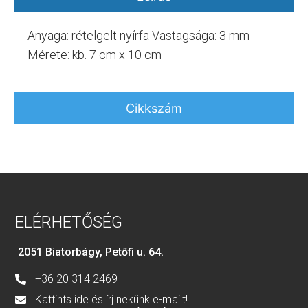
Anyaga: rételgelt nyírfa Vastagsága: 3 mm
Mérete: kb. 7 cm x 10 cm
Cikkszám
ELÉRHETŐSÉG
2051 Biatorbágy, Petőfi u. 64.
+36 20 314 2469
Kattints ide és írj nekünk e-mailt!