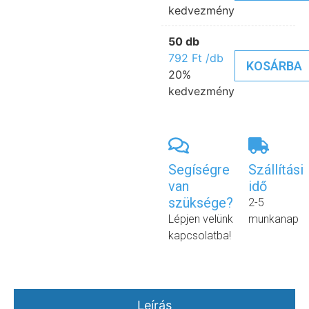
kedvezmény
50 db
792
Ft
/db
KOSÁRBA
20%
kedvezmény
Segíségre
Szállítási
van
idő
szüksége?
2-5
Lépjen velünk
munkanap
kapcsolatba!
Leírás