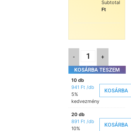
Subtotal:
9
Ft
-
+
KOSÁRBA TESZEM
10 db
941
Ft
/db
KOSÁRBA
5%
kedvezmény
20 db
891
Ft
/db
KOSÁRBA
10%