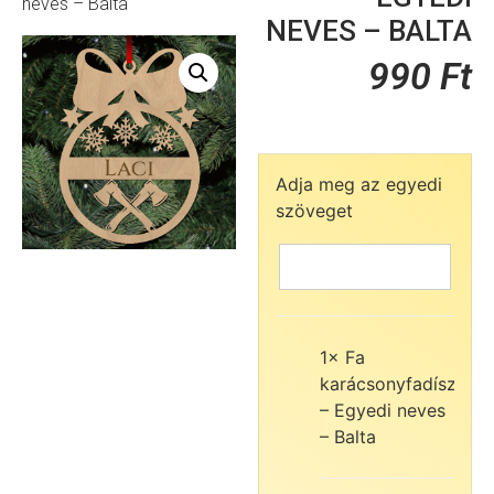
neves – Balta
NEVES – BALTA
990
Ft
Adja meg az egyedi
szöveget
1×
Fa
990
karácsonyfadísz
Ft
– Egyedi neves
– Balta