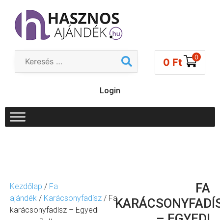
0
0
Ft
Login
FA
Kezdőlap
/
Fa
ajándék
/
Karácsonyfadísz
/ Fa
KARÁCSONYFADÍ
karácsonyfadísz – Egyedi
– EGYEDI