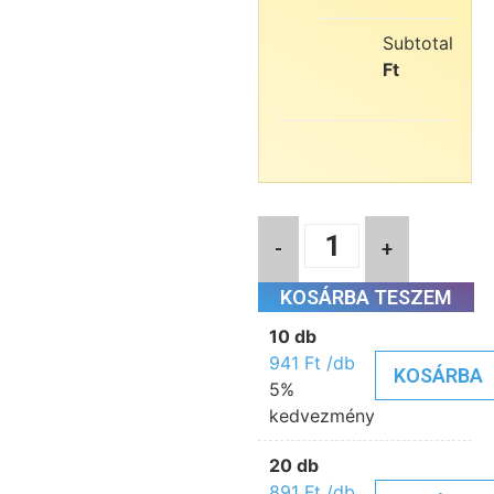
Subtotal:
9
Ft
-
+
KOSÁRBA TESZEM
10 db
941
Ft
/db
KOSÁRBA
5%
kedvezmény
20 db
891
Ft
/db