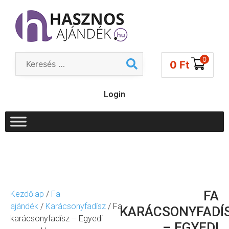
0
0
Ft
Login
FA
Kezdőlap
/
Fa
ajándék
/
Karácsonyfadísz
/ Fa
KARÁCSONYFADÍ
karácsonyfadísz – Egyedi
– EGYEDI