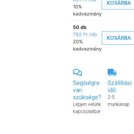
KOSÁRBA
10%
kedvezmény
50 db
792
Ft
/db
KOSÁRBA
20%
kedvezmény
Segíségre
Szállítási
van
idő
szüksége?
2-5
Lépjen velünk
munkanap
kapcsolatba!