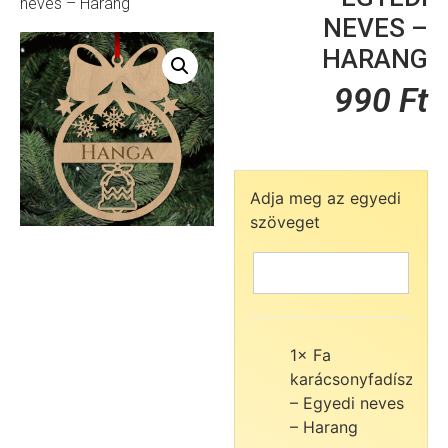
neves – Harang
NEVES –
HARANG
990
Ft
Adja meg az egyedi
szöveget
1×
Fa
990
karácsonyfadísz
Ft
– Egyedi neves
– Harang