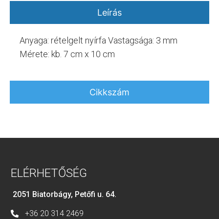
Leírás
Anyaga: rételgelt nyírfa Vastagsága: 3 mm
Mérete: kb. 7 cm x 10 cm
Cikkszám
ELÉRHETŐSÉG
2051 Biatorbágy, Petőfi u. 64.
+36 20 314 2469