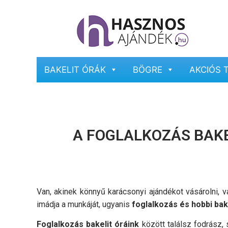
BAKELIT ÓRÁK
BÖGRE
AKCIÓS 
A FOGLALKOZÁS BAK
Van, akinek könnyű karácsonyi ajándékot vásárolni, v
imádja a munkáját, ugyanis
foglalkozás és hobbi bak
Foglalkozás bakelit óráink
között találsz fodrász,