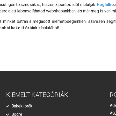
ul igen hasznosak is, hiszen a pontos időt mutatják.
Foglalkoz
perc alatt lebonyolíthatod webshopunkban, és már meg is van mi
s minket bátran a megadott elérhetőségeinken, szívesen segít
hobbi bakelit óráink
kínálatából!
KIEMELT KATEGÓRIÁK
R
Ada
Bakeki órák
ÁS
Bögre