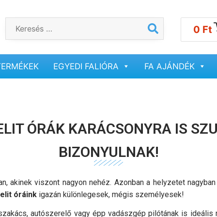
0
Ft
TERMÉKEK
EGYEDI FALIÓRA
FA AJÁNDÉK
ELIT ÓRÁK KARÁCSONYRA IS SZ
BIZONYULNAK!
an, akinek viszont nagyon nehéz. Azonban a helyzetet nagyban 
elit óráink
igazán különlegesek, mégis személyesek!
 szakács, autószerelő vagy épp vadászgép pilótának is ideális 