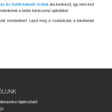
ás és hobbi bakelit óráink
ára kedvező, így nem kell
ndenkinek a találó karácsonyi ajándéka!
ünk mindenben! Lepd meg a családodat, a barátaidat
ÓLUNK
tkezelési tájékoztató
ZF