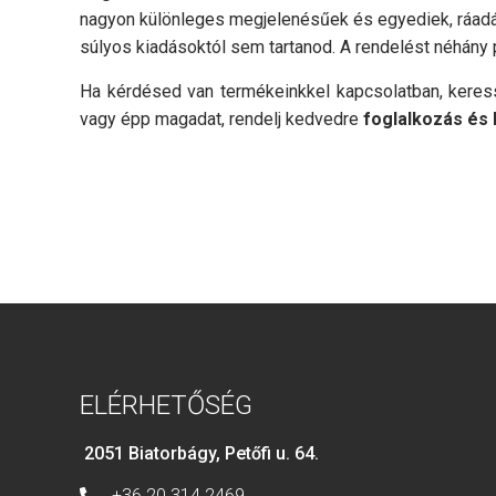
nagyon különleges megjelenésűek és egyediek, ráadás
súlyos kiadásoktól sem tartanod. A rendelést néhány 
Ha kérdésed van termékeinkkel kapcsolatban, keres
vagy épp magadat, rendelj kedvedre
foglalkozás és
ELÉRHETŐSÉG
2051 Biatorbágy, Petőfi u. 64.
+36 20 314 2469