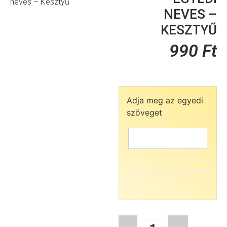
neves – Kesztyű
NEVES –
KESZTYŰ
990
Ft
Adja meg az egyedi
szöveget