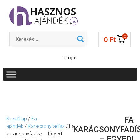
0
0
Ft
Login
FA
Kezdőlap
/
Fa
ajándék
/
Karácsonyfadísz
/ Fa
KARÁCSONYFADÍ
karácsonyfadísz – Egyedi
– EGYEDI