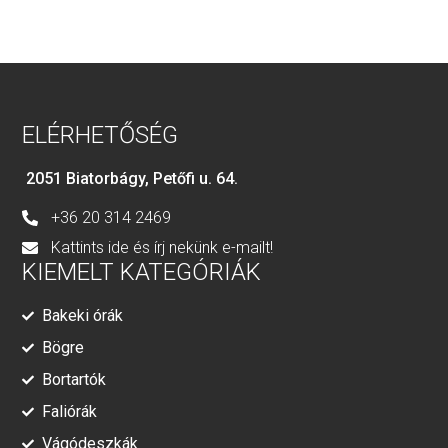
ELÉRHETŐSÉG
2051 Biatorbágy, Petőfi u. 64.
+36 20 314 2469
Kattints ide és írj nekünk e-mailt!
KIEMELT KATEGÓRIÁK
Bakeki órák
Bögre
Bortartók
Faliórák
Vágódeszkák