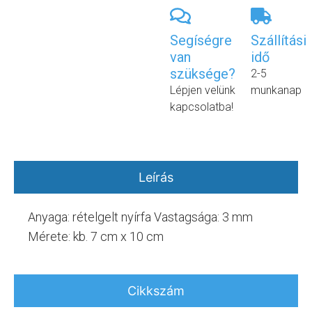
Segíségre
Szállítási
van
idő
szüksége?
2-5
Lépjen velünk
munkanap
kapcsolatba!
Leírás
Anyaga: rételgelt nyírfa Vastagsága: 3 mm
Mérete: kb. 7 cm x 10 cm
Cikkszám