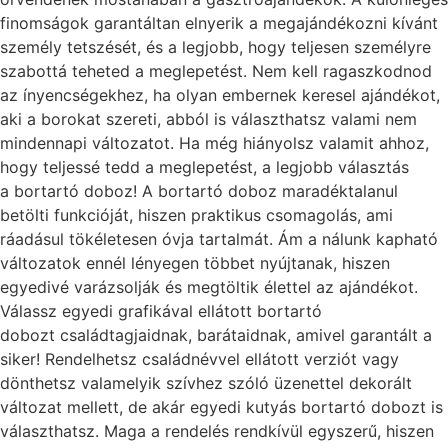
finomságok garantáltan elnyerik a megajándékozni kívánt
személy tetszését, és a legjobb, hogy teljesen személyre
szabottá teheted a meglepetést. Nem kell ragaszkodnod
az ínyencségekhez, ha olyan embernek keresel ajándékot,
aki a borokat szereti, abból is választhatsz valami nem
mindennapi változatot. Ha még hiányolsz valamit ahhoz,
hogy teljessé tedd a meglepetést, a legjobb választás
a bortartó doboz! A bortartó doboz maradéktalanul
betölti funkcióját, hiszen praktikus csomagolás, ami
ráadásul tökéletesen óvja tartalmát. Ám a nálunk kapható
változatok ennél lényegen többet nyújtanak, hiszen
egyedivé varázsolják és megtöltik élettel az ajándékot.
Válassz egyedi grafikával ellátott bortartó
dobozt családtagjaidnak, barátaidnak, amivel garantált a
siker! Rendelhetsz családnévvel ellátott verziót vagy
dönthetsz valamelyik szívhez szóló üzenettel dekorált
változat mellett, de akár egyedi kutyás bortartó dobozt is
választhatsz. Maga a rendelés rendkívül egyszerű, hiszen