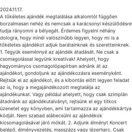
2024.11.17.
A tökéletes ajándék megtalálása alkalomtól függően
borzalmasan nehéz és nemcsak a karácsonyi készülődésre
tudja rányomni a bélyegét. Érdemes figyelni néhány
dologra, hogy minél valószínűbb legyen, hogy mi is a
tökéletes ajándékot adjuk barátainknak és szeretteinknek.
1. Tegyük eseménnyé az ajándék átadását. Ne csak a
csomagolással legyünk kreatívak! Ahelyett, hogy
hagyományos csomagolópapírban adnánk át az
ajándékot, gondoljunk az ajándékozásra eseményként.
Rejtsük el az ajándékot, és a kibontás előtt legyen feladat
az is, hogy a megajándékozott megtalálja az
ajándékunkat. Vagy például ahelyett, hogy csak szimplán
átadnánk az ajándékutalványt, rejtsünk el egy titkos
üzenetet egy könyvben, ami tartalmazza az ajándékkártya
kódját. Nem szabad alábecsülni az ajándékok
kicsomagolásával járó mókát. 2. Adjunk élményt Koncert
belépő, élményvezetés, masszázs vagy lézerharc. Csak