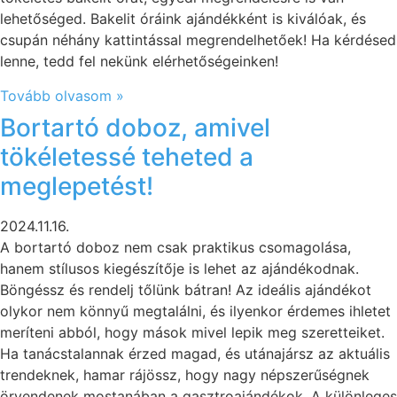
lehetőséged. Bakelit óráink ajándékként is kiválóak, és
csupán néhány kattintással megrendelhetőek! Ha kérdésed
lenne, tedd fel nekünk elérhetőségeinken!
Tovább olvasom »
Bortartó doboz, amivel
tökéletessé teheted a
meglepetést!
2024.11.16.
A bortartó doboz nem csak praktikus csomagolása,
hanem stílusos kiegészítője is lehet az ajándékodnak.
Böngéssz és rendelj tőlünk bátran! Az ideális ajándékot
olykor nem könnyű megtalálni, és ilyenkor érdemes ihletet
meríteni abból, hogy mások mivel lepik meg szeretteiket.
Ha tanácstalannak érzed magad, és utánajársz az aktuális
trendeknek, hamar rájössz, hogy nagy népszerűségnek
örvendenek mostanában a gasztroajándékok. A különleges