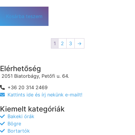
Kosárba teszem
1
2
3
→
Elérhetőség
2051 Biatorbágy, Petőfi u. 64.
+36 20 314 2469
Kattints ide és írj nekünk e-mailt!
Kiemelt kategóriák
Bakeki órák
Bögre
Bortartók