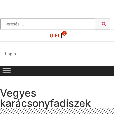
0
0
Ft
Login
Vegyes
karácsonyfadíszek