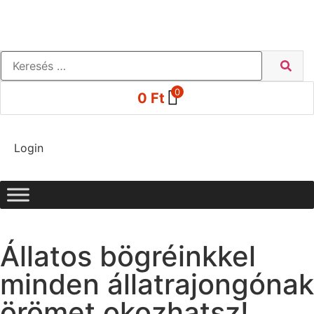
0
0
Ft
Login
Állatos bögréinkkel
minden állatrajongónak
örömet okozhatsz!