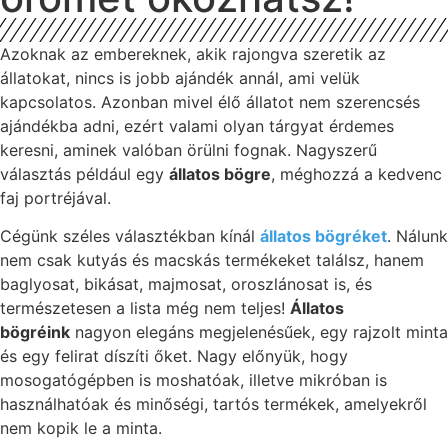
Azoknak az embereknek, akik rajongva szeretik az
állatokat, nincs is jobb ajándék annál, ami velük
kapcsolatos. Azonban mivel élő állatot nem szerencsés
ajándékba adni, ezért valami olyan tárgyat érdemes
keresni, aminek valóban örülni fognak. Nagyszerű
választás például egy
állatos bögre
, méghozzá a kedvenc
faj portréjával.
Cégünk széles választékban kínál
állatos bögréket
. Nálunk
nem csak kutyás és macskás termékeket találsz, hanem
baglyosat, bikásat, majmosat, oroszlánosat is, és
természetesen a lista még nem teljes!
Állatos
bögréink
nagyon elegáns megjelenésűek, egy rajzolt minta
és egy felirat díszíti őket. Nagy előnyük, hogy
mosogatógépben is moshatóak, illetve mikróban is
használhatóak és minőségi, tartós termékek, amelyekről
nem kopik le a minta.