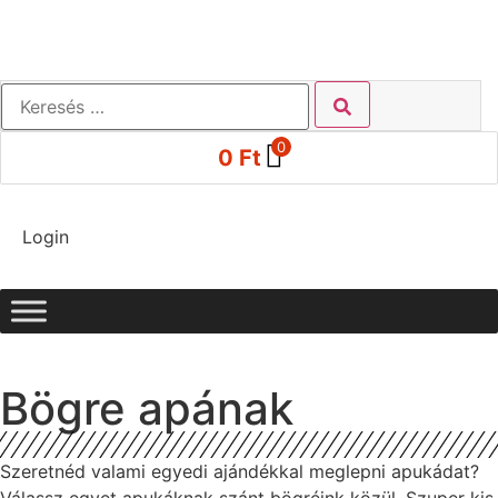
0
0
Ft
Login
Bögre apának
Szeretnéd valami egyedi ajándékkal meglepni apukádat?
Válassz egyet apukáknak szánt bögréink közül. Szuper kis