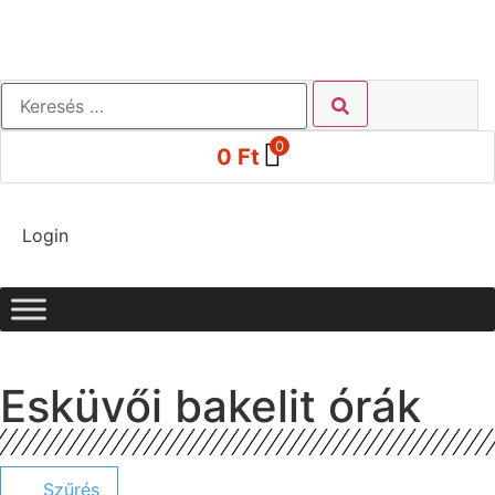
0
0
Ft
Login
Esküvői bakelit órák
Szűrés