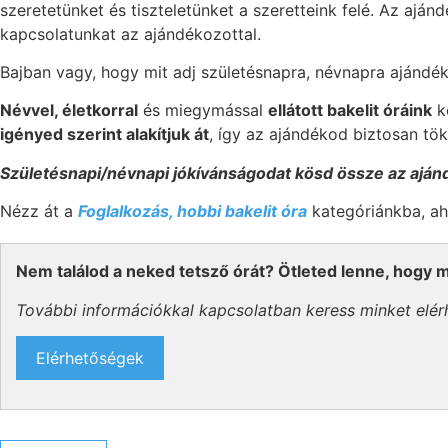
szeretetünket és tiszteletünket a szeretteink felé. Az a
kapcsolatunkat az ajándékozottal.
Bajban vagy, hogy mit adj születésnapra, névnapra ajándék
Névvel, életkorral
és miegymással
ellátott bakelit óráink
kö
igényed szerint alakítjuk át
, így az ajándékod biztosan tök
Születésnapi/névnapi jókívánságodat kösd össze az ajánd
Nézz át a
Foglalkozás, hobbi bakelit óra
kategóriánkba, aho
Nem találod a neked tetsző órát? Ötleted lenne, hogy m
További információkkal kapcsolatban keress minket elér
Elérhetőségek