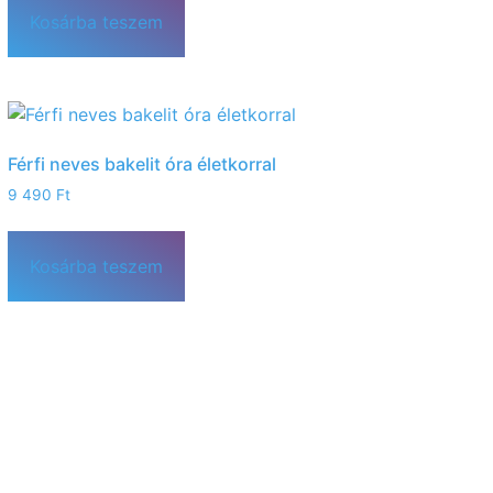
Kosárba teszem
Férfi neves bakelit óra életkorral
9 490
Ft
Kosárba teszem