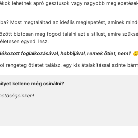
jándékok lehetnek apró gesztusok vagy nagyobb meglepetése
ba? Most megtaláltad az ideális meglepetést, aminek minde
zött biztosan meg fogod találni azt a stílust, amire szük
életesen egyedi lesz.
ékozott foglalkozásával, hobbijával, remek ötlet, nem? 
l rengeteg ötletet találsz, egy kis átalakítással szinte bár
ilyet kellene még csinálni?
hetőségeinken!