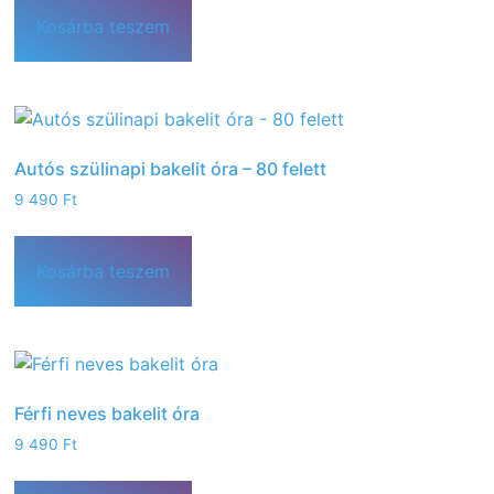
Kosárba teszem
Autós szülinapi bakelit óra – 80 felett
9 490
Ft
Kosárba teszem
Férfi neves bakelit óra
9 490
Ft