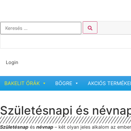
Login
BAKELIT ÓRÁK
BÖGRE
AKCIÓS TERMÉKE
Születésnapi és névnapi
Születésnap
és
névnap
– két olyan jeles alkalom az embe