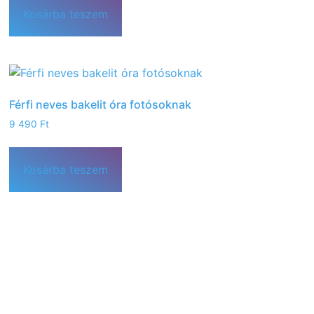
Kosárba teszem
Férfi neves bakelit óra fotósoknak
9 490
Ft
Kosárba teszem