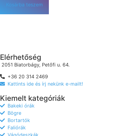
Kosárba teszem
Elérhetőség
2051 Biatorbágy, Petőfi u. 64.
+36 20 314 2469
Kattints ide és írj nekünk e-mailt!
Kiemelt kategóriák
Bakeki órák
Bögre
Bortartók
Faliórák
Vágódeszkák