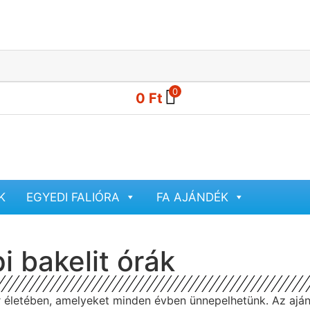
0
0
Ft
K
EGYEDI FALIÓRA
FA AJÁNDÉK
 bakelit órák
r életében, amelyeket minden évben ünnepelhetünk. Az ajá