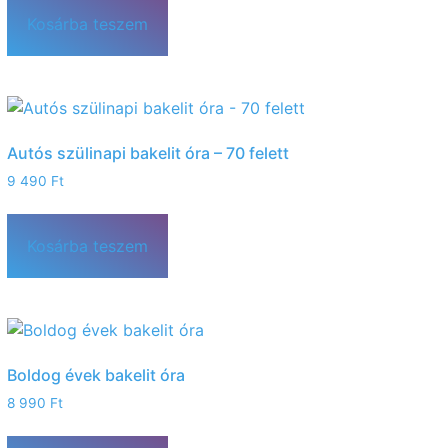
Kosárba teszem
Autós szülinapi bakelit óra – 70 felett
9 490
Ft
Kosárba teszem
Boldog évek bakelit óra
8 990
Ft