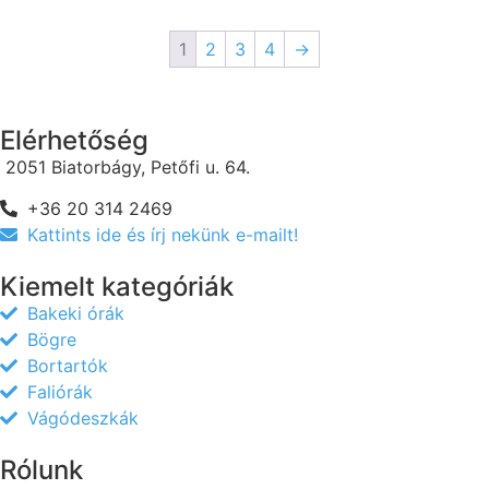
1
2
3
4
→
Elérhetőség
2051 Biatorbágy, Petőfi u. 64.
+36 20 314 2469
Kattints ide és írj nekünk e-mailt!
Kiemelt kategóriák
Bakeki órák
Bögre
Bortartók
Faliórák
Vágódeszkák
Rólunk