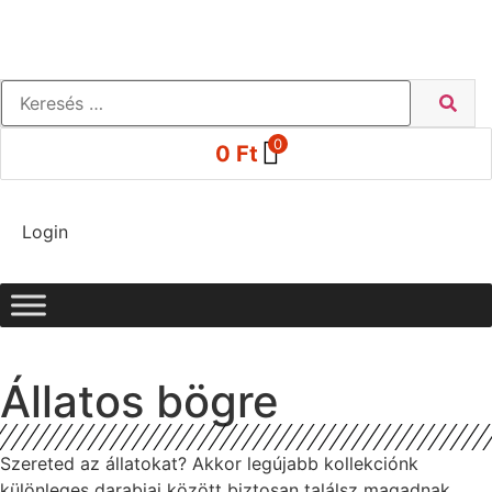
0
0
Ft
Login
Állatos bögre
Szereted az állatokat? Akkor legújabb kollekciónk
különleges darabjai között biztosan találsz magadnak