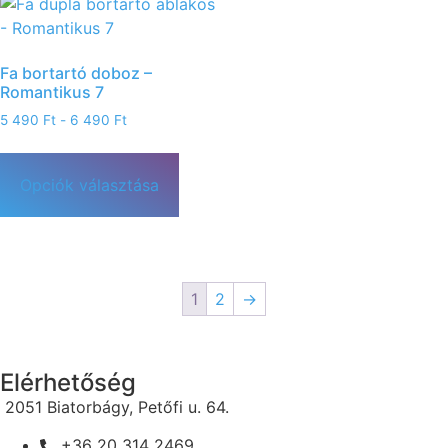
Fa bortartó doboz –
Romantikus 7
5 490
Ft
-
6 490
Ft
Opciók választása
1
2
→
Elérhetőség
2051 Biatorbágy, Petőfi u. 64.
+36 20 314 2469