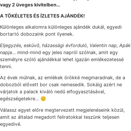
vagy 2 üveges kivitelben…
A TÖKÉLETES ÉS ÍZLETES AJÁNDÉK!
Különleges alkalomra különleges ajándék dukál, egyedi
bortartó dobozaink pont ilyenek.
Eljegyzés, esküvő, házassági évforduló, Valentin nap, Apák
napja
… mind-mind egy jeles napról szólnak, amit egy
személyre szóló ajándékkal lehet igazán emlékezetessé
tenni.
Az évek múlnak, az emlékek örökké megmaradnak, de a
dobozból elővett bor csak nemesedik. Sokáig azért ne
várjatok a palack kiváló nedű elfogyasztásával,
egészségetekre… 🙂
Válassz egyet előre megtervezett megjelenéseink közül,
amit az általad megadott feliratokkal teszünk teljesen
egyedivé.