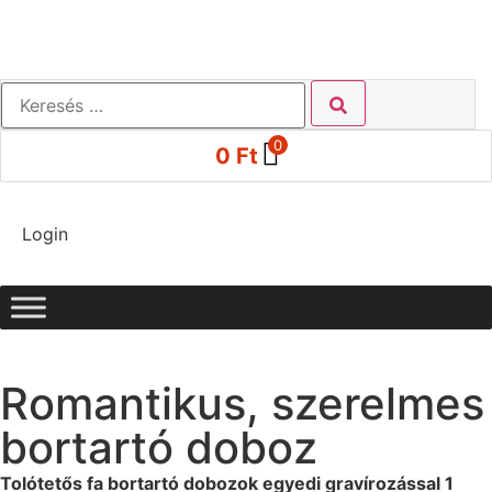
0
0
Ft
Login
Romantikus, szerelmes
bortartó doboz
Tolótetős fa bortartó dobozok egyedi gravírozással 1