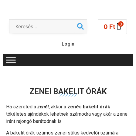
0
0
Ft
Login
ZENEI BAKELIT ÓRÁK
Ha szereted a
zenét
, akkor a
zenés bakelit órák
tökéletes ajándékok lehetnek számodra vagy akár a zene
iránt rajongó barátodnak is.
A bakelit órák számos zenei stílus kedvelői számára