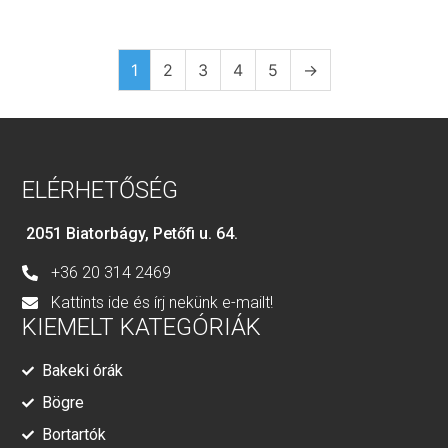
1
2
3
4
5
→
ELÉRHETŐSÉG
2051 Biatorbágy, Petőfi u. 64.
+36 20 314 2469
Kattints ide és írj nekünk e-mailt!
KIEMELT KATEGÓRIÁK
Bakeki órák
Bögre
Bortartók