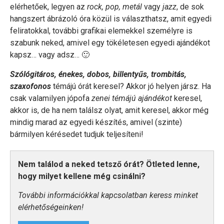
elérhetőek, legyen az
rock, pop, metál
vagy
jazz
, de sok
hangszert ábrázoló óra közül is választhatsz, amit egyedi
feliratokkal, további grafikai elemekkel személyre is
szabunk neked, amivel egy tökéletesen egyedi ajándékot
kapsz… vagy adsz… 🙂
Szólógitáros, énekes, dobos, billentyűs, trombitás,
szaxofonos
témájú órát keresel? Akkor jó helyen jársz. Ha
csak valamilyen jópofa
zenei témájú ajándékot
keresel,
akkor is, de ha nem találsz olyat, amit keresel, akkor még
mindig marad az egyedi készítés, amivel (szinte)
bármilyen kérésedet tudjuk teljesíteni!
Nem találod a neked tetsző órát? Ötleted lenne,
hogy milyet kellene még csinálni?
További információkkal kapcsolatban keress minket
elérhetőségeinken!