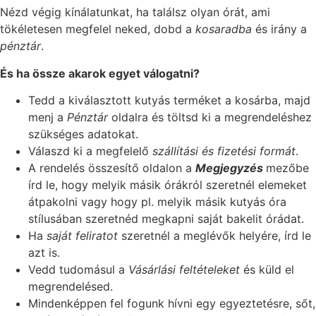
Nézd végig kínálatunkat, ha találsz olyan órát, ami
tökéletesen megfelel neked, dobd a
kosaradba
és irány a
pénztár
.
És ha össze akarok egyet válogatni?
Tedd a kiválasztott kutyás terméket a kosárba, majd
menj a
Pénztár
oldalra és töltsd ki a megrendeléshez
szükséges adatokat.
Válaszd ki a megfelelő
szállítási és fizetési formát
.
A rendelés összesítő oldalon a
Megjegyzés
mezőbe
írd le, hogy melyik másik órákról szeretnél elemeket
átpakolni vagy hogy pl. melyik másik kutyás óra
stílusában szeretnéd megkapni saját bakelit órádat.
Ha
saját feliratot
szeretnél a meglévők helyére, írd le
azt is.
Vedd tudomásul a
Vásárlási feltételeket
és küld el
megrendelésed.
Mindenképpen fel fogunk hívni egy egyeztetésre, sőt,