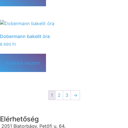
Dobermann bakelit óra
8 990
Ft
Kosárba teszem
1
2
3
→
Elérhetőség
2051 Biatorbágy, Petőfi u. 64.