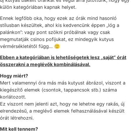
külön kategóriában kapnak helyet.
Ennek legfőbb oka, hogy ezek az órák mind hasonló
stílusban készültek, ahol kis kedvencünk éppen „lóg a
palánkon”: vagy pont szökni próbálnak vagy csak
megmutatják csinos pofijukat, ez mindegyik kutyus
vérmérsékletétől függ… 🙂
Ebben a kategóriában is lehetőségetek lesz „saját” órát
összerakni a meglévők kombinálásával.
Hogy miért?
Mert valamennyi óra más más kutyust ábrázol, viszont a
kiegészítő elemek (csontok, tappancsok stb.) száma
korlátozott.
Ez viszont nem jelenti azt, hogy ne lehetne egy rakás, új
elrendezésű, a meglévő elemek felhasználásával készült
órát létrehozni.
Mit kell tennem?