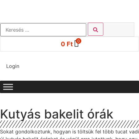
0
0
Ft
Login
Kutyás bakelit órák
Sokat gondolkoztunk, hogyan is töltsük fel több tucat vadi
új kutyás bakelit óránkat és végül arra jutottunk, hogy egy