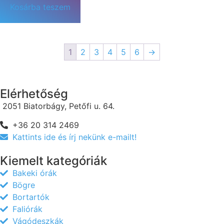
Kosárba teszem
1
2
3
4
5
6
→
Elérhetőség
2051 Biatorbágy, Petőfi u. 64.
+36 20 314 2469
Kattints ide és írj nekünk e-mailt!
Kiemelt kategóriák
Bakeki órák
Bögre
Bortartók
Faliórák
Vágódeszkák