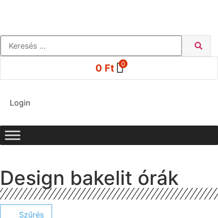
0
0
Ft
Login
Design bakelit órák
Szűrés