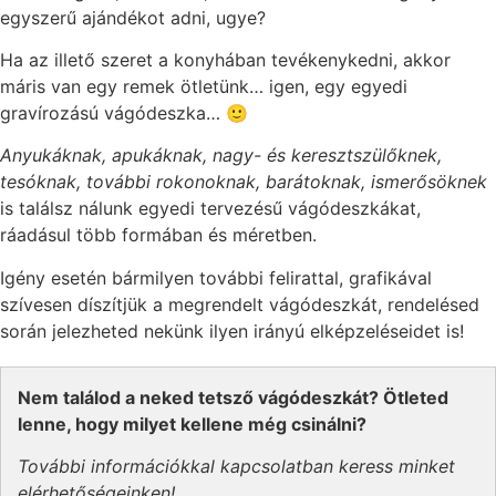
egyszerű ajándékot adni, ugye?
Ha az illető szeret a konyhában tevékenykedni, akkor
máris van egy remek ötletünk… igen, egy egyedi
gravírozású vágódeszka… 🙂
Anyukáknak, apukáknak, nagy- és keresztszülőknek,
tesóknak, további rokonoknak, barátoknak, ismerősöknek
is találsz nálunk egyedi tervezésű vágódeszkákat,
ráadásul több formában és méretben.
Igény esetén bármilyen további felirattal, grafikával
szívesen díszítjük a megrendelt vágódeszkát, rendelésed
során jelezheted nekünk ilyen irányú elképzeléseidet is!
Nem találod a neked tetsző vágódeszkát? Ötleted
lenne, hogy milyet kellene még csinálni?
További információkkal kapcsolatban keress minket
elérhetőségeinken!