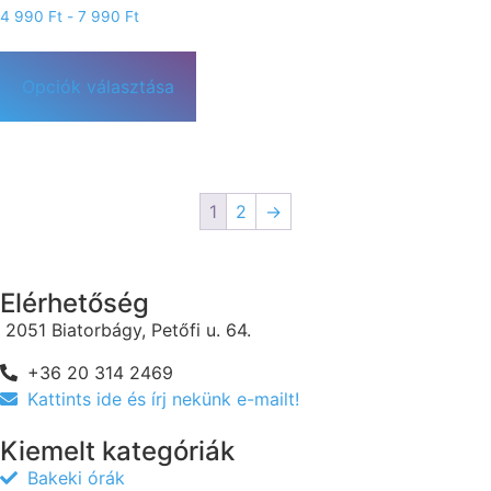
4 990
Ft
-
7 990
Ft
Opciók választása
1
2
→
Elérhetőség
2051 Biatorbágy, Petőfi u. 64.
+36 20 314 2469
Kattints ide és írj nekünk e-mailt!
Kiemelt kategóriák
Bakeki órák