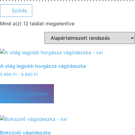
Szűrés
Mind a(z) 12 találat megjelenítve
A világ legjobb horgásza vágódeszka
5 990
Ft
-
8 990
Ft
Opciók választása
Bokszoló vágódeszka