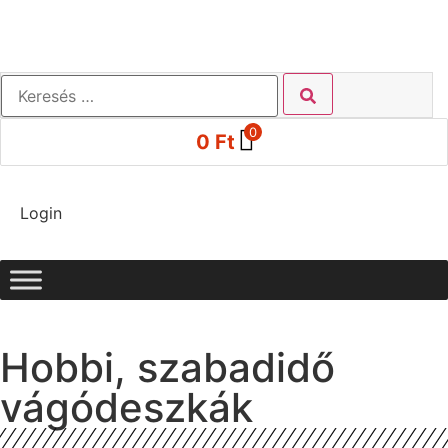
0
0
Ft
Login
Hobbi, szabadidő
vágódeszkák