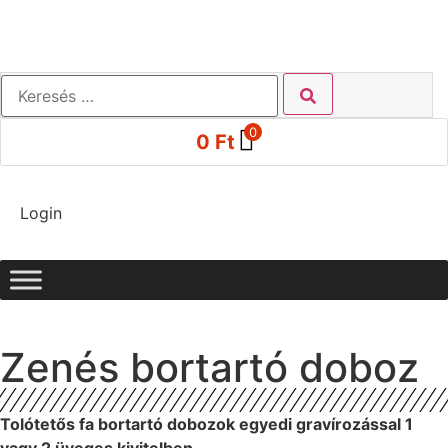
0
0
Ft
Login
Zenés bortartó doboz
Tolótetős fa bortartó dobozok egyedi gravírozással 1
vagy 2 üveges kivitelben…