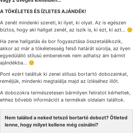
A TÖKÉLETES ÉS ÍZLETES AJÁNDÉK!
A zenét mindenki szereti, ki ilyet, ki olyat. Az is egészen
biztos, hogy aki hallgat zenét, az iszik is, ki ezt, ki azt… 🙂
Ha zene hallgatás és bor fogyasztása összetalálkozik,
akkor az már a tökéletesség felső határát súrolja, az ilyen
egyedülálló stílusú embereknek nem adhatsz ám bármit
ajándékba… 🙂
Pont ezért találtuk ki zenei stílusú bortartó dobozainkat,
reméljük, mindenki megtalálja majd az ízléséhez illőt.
A dobozokra természetesen bármilyen feliratot kérhettek,
ehhez bővebb információt a termékek oldalain találtok.
Nem találod a neked tetsző bortartó dobozt? Ötleted
lenne, hogy milyet kellene még csinálni?