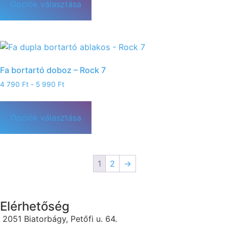
Opciók választása
Fa bortartó doboz – Rock 7
4 790
Ft
-
5 990
Ft
Opciók választása
1
2
→
Elérhetőség
2051 Biatorbágy, Petőfi u. 64.