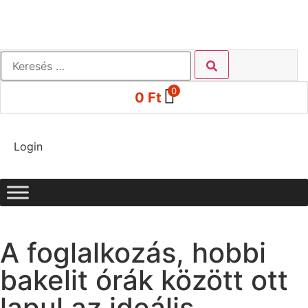
0
0
Ft
Login
A foglalkozás, hobbi
bakelit órák között ott
lapul az ideális