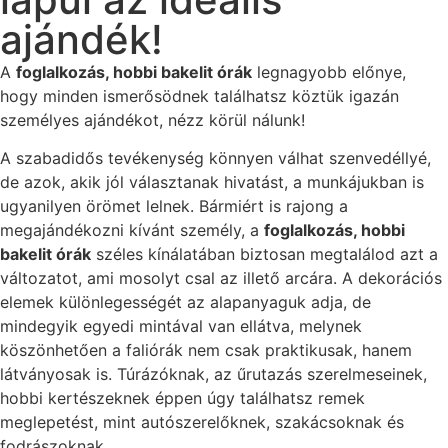
ajándék!
A
foglalkozás, hobbi bakelit órák
legnagyobb előnye,
hogy minden ismerősödnek találhatsz köztük igazán
személyes ajándékot, nézz körül nálunk!
A szabadidős tevékenység könnyen válhat szenvedéllyé,
de azok, akik jól választanak hivatást, a munkájukban is
ugyanilyen örömet lelnek. Bármiért is rajong a
megajándékozni kívánt személy, a
foglalkozás, hobbi
bakelit órák
széles kínálatában biztosan megtalálod azt a
változatot, ami mosolyt csal az illető arcára. A dekorációs
elemek különlegességét az alapanyaguk adja, de
mindegyik egyedi mintával van ellátva, melynek
köszönhetően a faliórák nem csak praktikusak, hanem
látványosak is. Túrázóknak, az űrutazás szerelmeseinek,
hobbi kertészeknek éppen úgy találhatsz remek
meglepetést, mint autószerelőknek, szakácsoknak és
fodrászoknak.