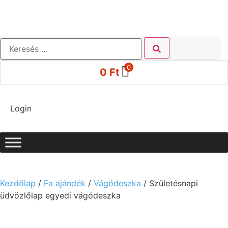
0
0
Ft
Login
Kezdőlap
/
Fa ajándék
/
Vágódeszka
/ Születésnapi
üdvözlőlap egyedi vágódeszka