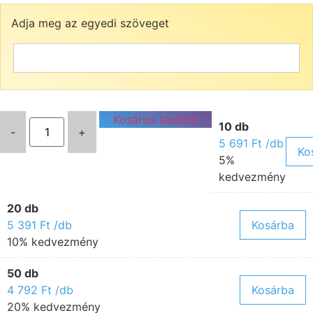
Adja meg az egyedi szöveget
Kosárba teszem
10 db
-
+
5 691
Ft
/db
Ko
5%
kedvezmény
20 db
5 391
Ft
/db
Kosárba
10% kedvezmény
50 db
4 792
Ft
/db
Kosárba
20% kedvezmény