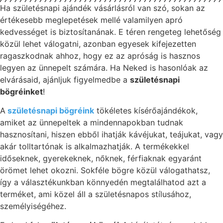
Ha születésnapi ajándék vásárlásról van szó, sokan az
értékesebb meglepetések mellé valamilyen apró
kedvességet is biztosítanának. E téren rengeteg lehetőség
közül lehet válogatni, azonban egyesek kifejezetten
ragaszkodnak ahhoz, hogy ez az apróság is hasznos
legyen az ünnepelt számára. Ha Neked is hasonlóak az
elvárásaid, ajánljuk figyelmedbe a
születésnapi
bögréinket
!
A
születésnapi bögréink
tökéletes kísérőajándékok,
amiket az ünnepeltek a mindennapokban tudnak
hasznosítani, hiszen ebből ihatják kávéjukat, teájukat, vagy
akár tolltartónak is alkalmazhatják. A termékekkel
időseknek, gyerekeknek, nőknek, férfiaknak egyaránt
örömet lehet okozni. Sokféle bögre közül válogathatsz,
így a választékunkban könnyedén megtalálhatod azt a
terméket, ami közel áll a születésnapos stílusához,
személyiségéhez.