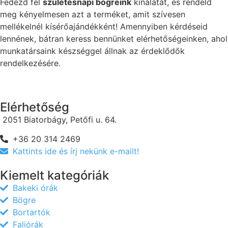
Fedezd fel
születésnapi bögréink
kínálatát, és rendeld
meg kényelmesen azt a terméket, amit szívesen
mellékelnél kísérőajándékként! Amennyiben kérdéseid
lennének, bátran keress bennünket elérhetőségeinken, ahol
munkatársaink készséggel állnak az érdeklődők
rendelkezésére.
Elérhetőség
2051 Biatorbágy, Petőfi u. 64.
+36 20 314 2469
Kattints ide és írj nekünk e-mailt!
Kiemelt kategóriák
Bakeki órák
Bögre
Bortartók
Faliórák