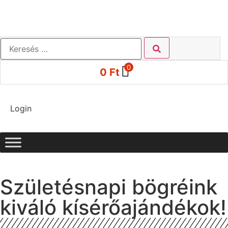
0
0
Ft
Login
Születésnapi bögréink
kiváló kísérőajándékok!