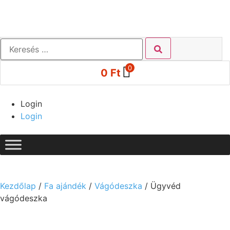
0
0
Ft
Login
Login
Kezdőlap
/
Fa ajándék
/
Vágódeszka
/ Ügyvéd
vágódeszka