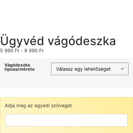
Ügyvéd vágódeszka
5 990
Ft
-
8 990
Ft
Vágódeszka
típusa/mérete
Adja meg az egyedi szöveget