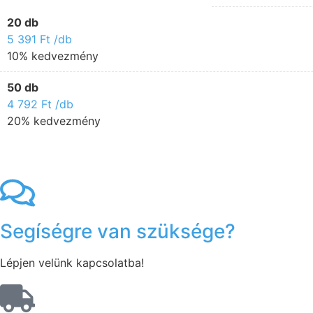
20 db
5 391
Ft
/db
10% kedvezmény
50 db
4 792
Ft
/db
20% kedvezmény
Segíségre van szüksége?
Lépjen velünk kapcsolatba!