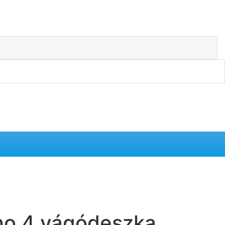
no.4 vágódeszka