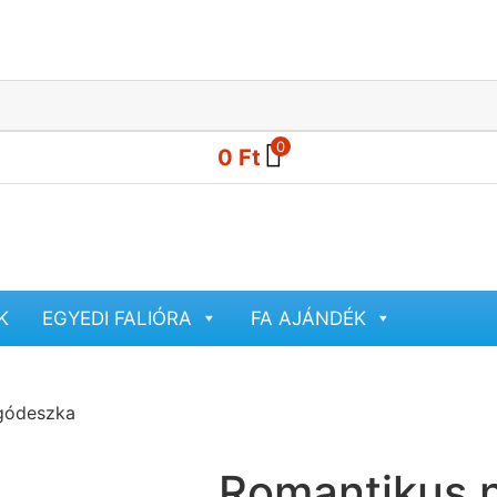
0
0
Ft
K
EGYEDI FALIÓRA
FA AJÁNDÉK
gódeszka
Romantikus 