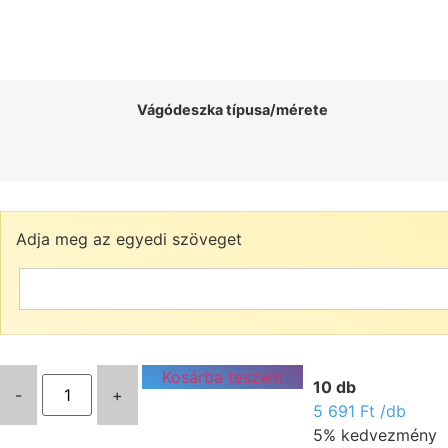
Vágódeszka típusa/mérete
Adja meg az egyedi szöveget
Kosárba teszem
10 db
-
+
5 691
Ft
/db
5% kedvezmény