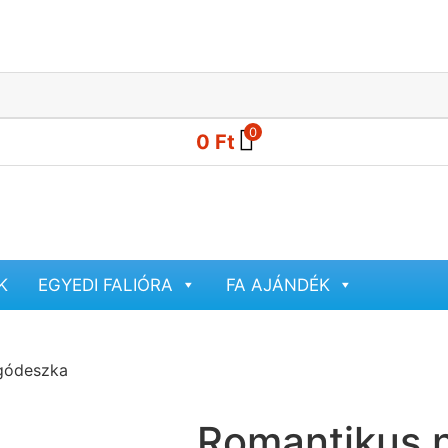
0
0
Ft
K
EGYEDI FALIÓRA
FA AJÁNDÉK
gódeszka
Romantikus 