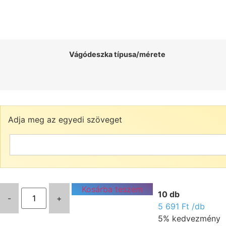
Vágódeszka típusa/mérete
Adja meg az egyedi szöveget
Kosárba teszem
10 db
-
+
5 691
Ft
/db
5% kedvezmény