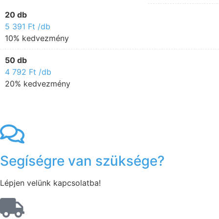
20 db
5 391
Ft
/db
10% kedvezmény
50 db
4 792
Ft
/db
20% kedvezmény
Segíségre van szüksége?
Lépjen velünk kapcsolatba!