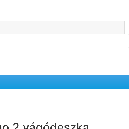
no.2 vágódeszka