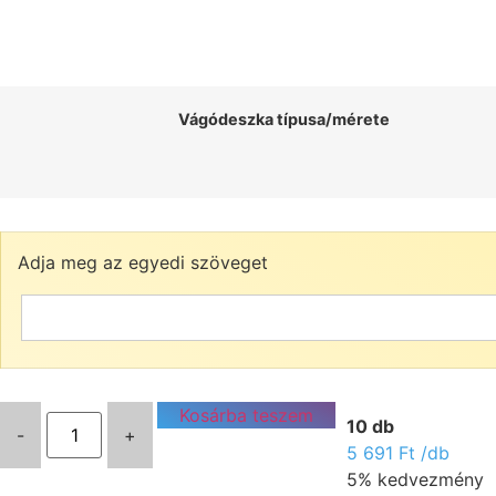
Vágódeszka típusa/mérete
Adja meg az egyedi szöveget
Kosárba teszem
10 db
-
+
5 691
Ft
/db
5% kedvezmény