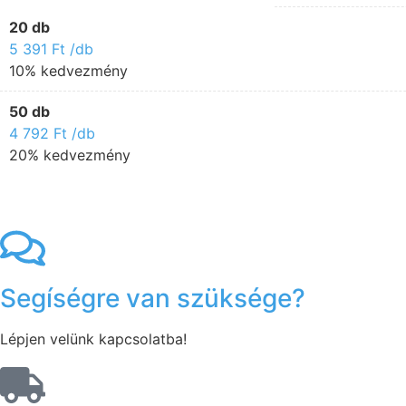
20 db
5 391
Ft
/db
10% kedvezmény
50 db
4 792
Ft
/db
20% kedvezmény
Segíségre van szüksége?
Lépjen velünk kapcsolatba!