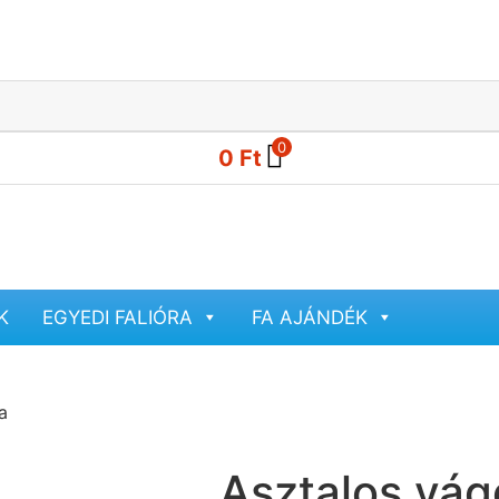
0
0
Ft
K
EGYEDI FALIÓRA
FA AJÁNDÉK
a
Asztalos vá