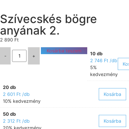
Szívecskés bögre
anyának 2.
2 890
Ft
Kosárba teszem
10 db
-
+
2 746
Ft
/db
Ko
5%
kedvezmény
20 db
2 601
Ft
/db
Kosárba
10% kedvezmény
50 db
2 312
Ft
/db
Kosárba
20% kedvezmény