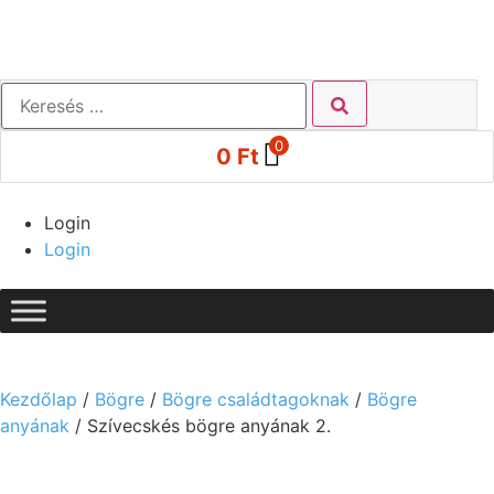
0
0
Ft
Login
Login
Kezdőlap
/
Bögre
/
Bögre családtagoknak
/
Bögre
anyának
/ Szívecskés bögre anyának 2.