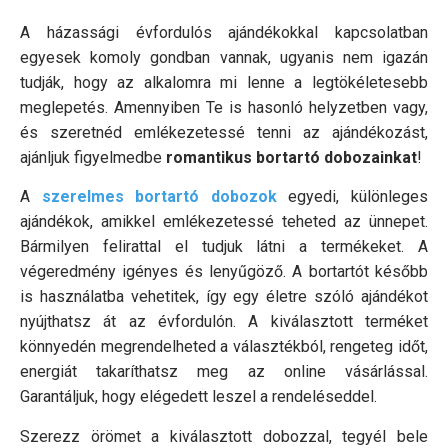
A házassági évfordulós ajándékokkal kapcsolatban
egyesek komoly gondban vannak, ugyanis nem igazán
tudják, hogy az alkalomra mi lenne a legtökéletesebb
meglepetés. Amennyiben Te is hasonló helyzetben vagy,
és szeretnéd emlékezetessé tenni az ajándékozást,
ajánljuk figyelmedbe
romantikus bortartó dobozainkat
!
A
szerelmes bortartó dobozok
egyedi, különleges
ajándékok, amikkel emlékezetessé teheted az ünnepet.
Bármilyen felirattal el tudjuk látni a termékeket. A
végeredmény igényes és lenyűgöző. A bortartót később
is használatba vehetitek, így egy életre szóló ajándékot
nyújthatsz át az évfordulón. A kiválasztott terméket
könnyedén megrendelheted a választékból, rengeteg időt,
energiát takaríthatsz meg az online vásárlással.
Garantáljuk, hogy elégedett leszel a rendeléseddel.
Szerezz örömet a kiválasztott dobozzal, tegyél bele