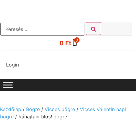
0
0
Ft
Login
Kezdőlap
/
Bögre
/
Vicces bögre
/
Vicces Valentin napi
bögre
/ Ráhajtani tilos! bögre