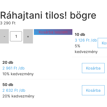
Ráhajtani tilos! bögre
3 290
Ft
Kosárba teszem
10 db
-
+
3 126
Ft
/db
Ko
5%
kedvezmény
20 db
2 961
Ft
/db
Kosárba
10% kedvezmény
50 db
2 632
Ft
/db
Kosárba
20% kedvezmény