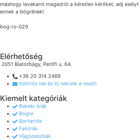
máshogy levakarni magadról a kéretlen kérőket, adj esélyt
ennek a bögrének!
bog-ro-029
Elérhetőség
2051 Biatorbágy, Petőfi u. 64.
+36 20 314 2469
Kattints ide és írj nekünk e-mailt!
Kiemelt kategóriák
Bakeki órák
Bögre
Bortartók
Faliórák
Vágódeszkák