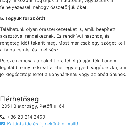
hogy miközben rögzítjük a mutatókat, vigyázzunk a
felhelyezéssel, nehogy összetörjük őket.
5. Tegyük fel az órát
Találhatunk olyan óraszerkezeteket is, amik beépített
akasztóval rendelkeznek. Ez rendkívül hasznos, és
rengeteg időt takarít meg. Most már csak egy szöget kell
a falba vernie, és íme! Kész!
Persze nemcsak a bakelit óra lehet jó ajándék, hanem
legalább ennyire kreatív lehet egy egyedi vágódeszka, ami
jó kiegészítője lehet a konyhánknak vagy az ebédlőnknek.
Elérhetőség
2051 Biatorbágy, Petőfi u. 64.
+36 20 314 2469
Kattints ide és írj nekünk e-mailt!