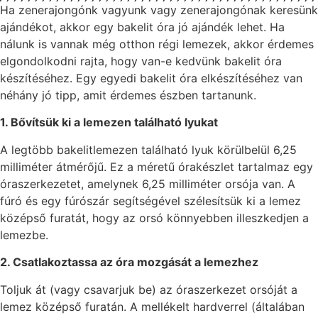
Ha zenerajongónk vagyunk vagy zenerajongónak keresünk
ajándékot, akkor egy bakelit óra jó ajándék lehet. Ha
nálunk is vannak még otthon régi lemezek, akkor érdemes
elgondolkodni rajta, hogy van-e kedvünk bakelit óra
készítéséhez. Egy egyedi bakelit óra elkészítéséhez van
néhány jó tipp, amit érdemes észben tartanunk.
1. Bővítsük ki a lemezen található lyukat
A legtöbb bakelitlemezen található lyuk körülbelül 6,25
milliméter átmérőjű. Ez a méretű órakészlet tartalmaz egy
óraszerkezetet, amelynek 6,25 milliméter orsója van. A
fúró és egy fúrószár segítségével szélesítsük ki a lemez
középső furatát, hogy az orsó könnyebben illeszkedjen a
lemezbe.
2. Csatlakoztassa az óra mozgását a lemezhez
Toljuk át (vagy csavarjuk be) az óraszerkezet orsóját a
lemez középső furatán. A mellékelt hardverrel (általában