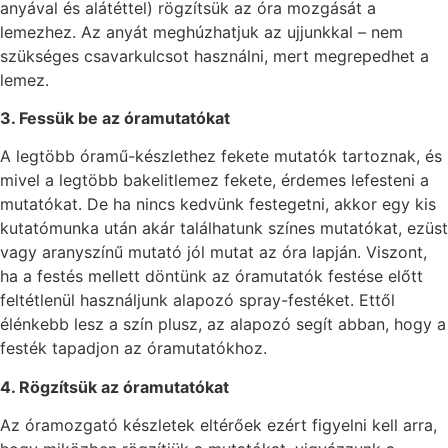
anyával és alátéttel) rögzítsük az óra mozgását a
lemezhez. Az anyát meghúzhatjuk az ujjunkkal – nem
szükséges csavarkulcsot használni, mert megrepedhet a
lemez.
3. Fessük be az óramutatókat
A legtöbb óramű-készlethez fekete mutatók tartoznak, és
mivel a legtöbb bakelitlemez fekete, érdemes lefesteni a
mutatókat. De ha nincs kedvünk festegetni, akkor egy kis
kutatómunka után akár találhatunk színes mutatókat, ezüst
vagy aranyszínű mutató jól mutat az óra lapján. Viszont,
ha a festés mellett döntünk az óramutatók festése előtt
feltétlenül használjunk alapozó spray-festéket. Ettől
élénkebb lesz a szín plusz, az alapozó segít abban, hogy a
festék tapadjon az óramutatókhoz.
4. Rögzítsük az óramutatókat
Az óramozgató készletek eltérőek ezért figyelni kell arra,