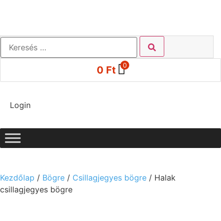
0
0
Ft
Login
Kezdőlap
/
Bögre
/
Csillagjegyes bögre
/ Halak
csillagjegyes bögre