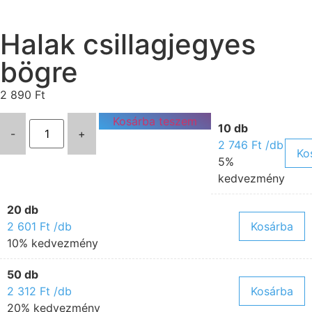
Halak csillagjegyes
bögre
2 890
Ft
Kosárba teszem
10 db
-
+
2 746
Ft
/db
Ko
5%
kedvezmény
20 db
2 601
Ft
/db
Kosárba
10% kedvezmény
50 db
2 312
Ft
/db
Kosárba
20% kedvezmény