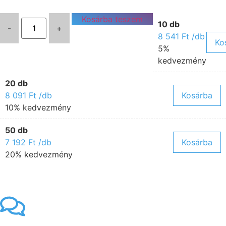
Kosárba teszem
10 db
-
+
8 541
Ft
/db
Ko
5%
kedvezmény
20 db
8 091
Ft
/db
Kosárba
10% kedvezmény
50 db
7 192
Ft
/db
Kosárba
20% kedvezmény