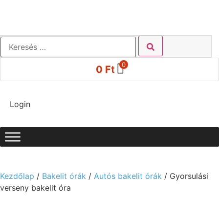
0
0
Ft
Login
Kezdőlap
/
Bakelit órák
/
Autós bakelit órák
/ Gyorsulási
verseny bakelit óra