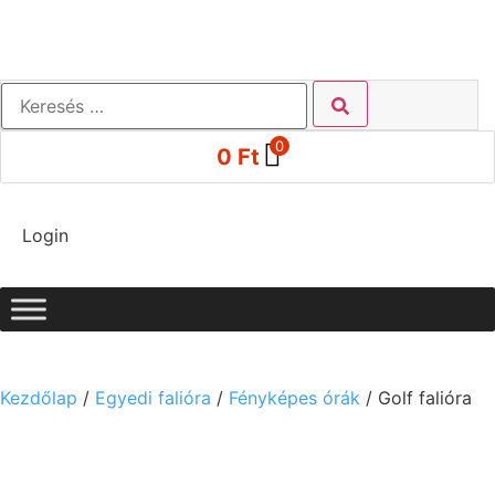
0
0
Ft
Login
Kezdőlap
/
Egyedi falióra
/
Fényképes órák
/ Golf falióra