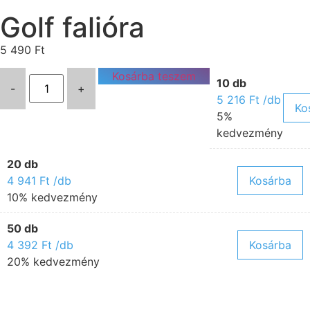
Golf falióra
5 490
Ft
Kosárba teszem
10 db
-
+
5 216
Ft
/db
Ko
5%
kedvezmény
20 db
4 941
Ft
/db
Kosárba
10% kedvezmény
50 db
4 392
Ft
/db
Kosárba
20% kedvezmény