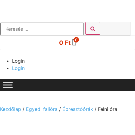
0
0
Ft
Login
Login
Kezdőlap
/
Egyedi falióra
/
Ébresztőórák
/ Felni óra