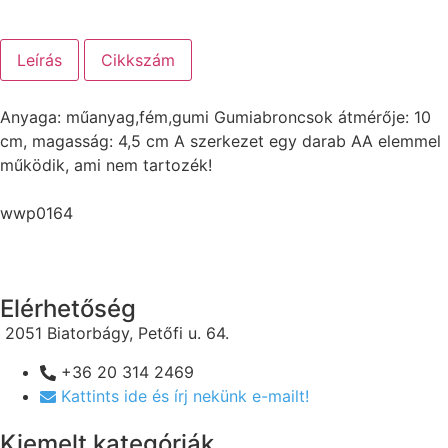
Leírás
Cikkszám
Anyaga: műanyag,fém,gumi Gumiabroncsok átmérője: 10
cm, magasság: 4,5 cm A szerkezet egy darab AA elemmel
működik, ami nem tartozék!
wwp0164
Elérhetőség
2051 Biatorbágy, Petőfi u. 64.
+36 20 314 2469
Kattints ide és írj nekünk e-mailt!
Kiemelt kategóriák